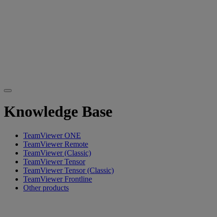
Knowledge Base
TeamViewer ONE
TeamViewer Remote
TeamViewer (Classic)
TeamViewer Tensor
TeamViewer Tensor (Classic)
TeamViewer Frontline
Other products