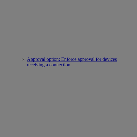
Approval option: Enforce approval for devices
receiving a connection