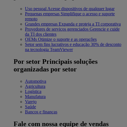
Uso pessoal
Acesse dispositivos de qualquer lugar
Pequenas empresas
Simplifique o acesso e suporte
remoto
Grandes empresas
Expanda e proteja a TI corporativa
Provedores de serviços gerenciados
Gerencie e cuide
da TI dos clientes
OEMs
Otimize o suporte e as operações
Setor sem fins lucrativos e educação
30% de desconto
na tecnologia TeamViewer
Por setor
Principais soluções
organizadas por setor
Automotiva
Agricultura
Logística
Manufatura
Varejo
Saúde
Bancos e finanças
Fale com nossa equipe de vendas