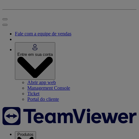
Fale com a equipe de vendas
Entre em sua conta
Abrir app web
Management Console
Ticket
Portal do cliente
Produtos