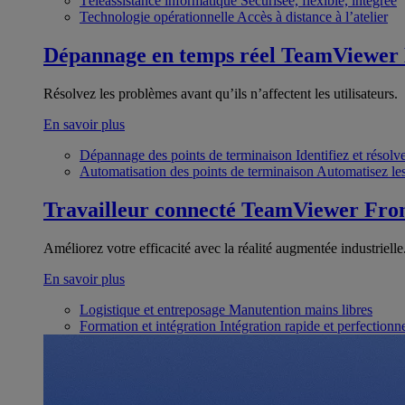
Téléassistance informatique
Sécurisée, flexible, intégrée
Technologie opérationnelle
Accès à distance à l’atelier
Dépannage en temps réel
TeamViewer
Résolvez les problèmes avant qu’ils n’affectent les utilisateurs.
En savoir plus
Dépannage des points de terminaison
Identifiez et résol
Automatisation des points de terminaison
Automatisez les
Travailleur connecté
TeamViewer Fron
Améliorez votre efficacité avec la réalité augmentée industrielle
En savoir plus
Logistique et entreposage
Manutention mains libres
Formation et intégration
Intégration rapide et perfection