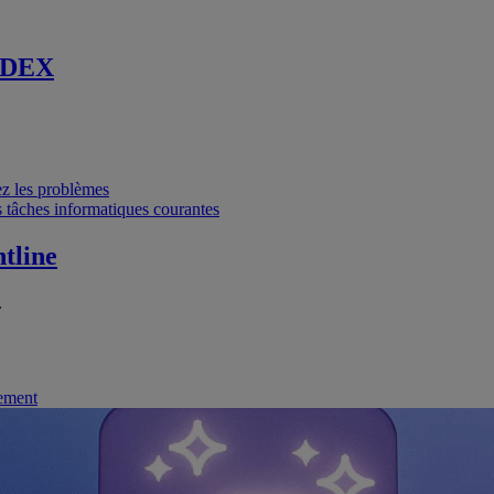
 DEX
vez les problèmes
 tâches informatiques courantes
tline
.
nement