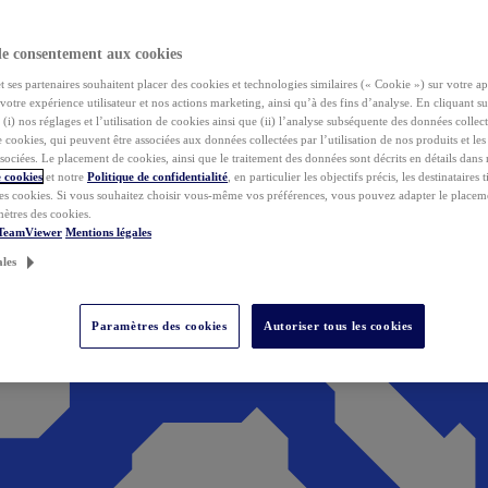
de consentement aux cookies
ses partenaires souhaitent placer des cookies et technologies similaires (« Cookie ») sur votre ap
votre expérience utilisateur et nos actions marketing, ainsi qu’à des fins d’analyse. En cliquant s
(i) nos réglages et l’utilisation de cookies ainsi que (ii) l’analyse subséquente des données collect
de cookies, qui peuvent être associées aux données collectées par l’utilisation de nos produits et le
sociées. Le placement de cookies, ainsi que le traitement des données sont décrits en détails dans
 cookies
et notre
Politique de confidentialité
, en particulier les objectifs précis, les destinataires t
es cookies. Si vous souhaitez choisir vous-même vos préférences, vous pouvez adapter le placem
mètres des cookies.
 TeamViewer
Mentions légales
ales
Paramètres des cookies
Autoriser tous les cookies