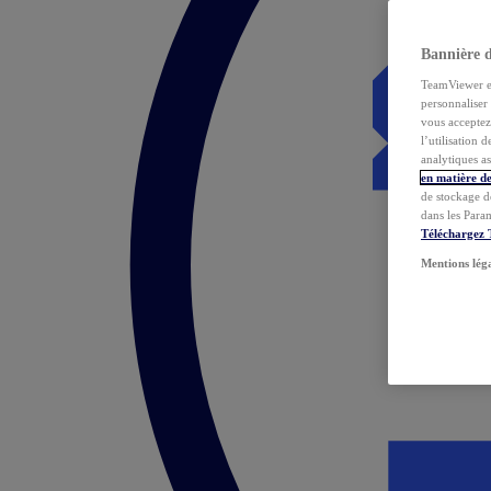
Bannière 
TeamViewer et 
personnaliser 
vous acceptez 
l’utilisation 
analytiques as
en matière de
de stockage d
dans les Para
Téléchargez
Mentions lég