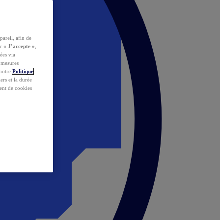
pareil, afin de
ur
« J’accepte »
,
ées via
s mesures
 notre
Politique
iers et la durée
ent de cookies