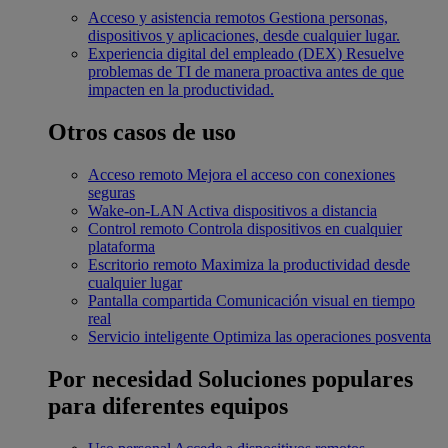
Acceso y asistencia remotos
Gestiona personas,
dispositivos y aplicaciones, desde cualquier lugar.
Experiencia digital del empleado (DEX)
Resuelve
problemas de TI de manera proactiva antes de que
impacten en la productividad.
Otros casos de uso
Acceso remoto
Mejora el acceso con conexiones
seguras
Wake-on-LAN
Activa dispositivos a distancia
Control remoto
Controla dispositivos en cualquier
plataforma
Escritorio remoto
Maximiza la productividad desde
cualquier lugar
Pantalla compartida
Comunicación visual en tiempo
real
Servicio inteligente
Optimiza las operaciones posventa
Por necesidad
Soluciones populares
para diferentes equipos