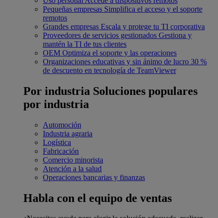
Uso personal
Accede a dispositivos remotos
Pequeñas empresas
Simplifica el acceso y el soporte
remotos
Grandes empresas
Escala y protege tu TI corporativa
Proveedores de servicios gestionados
Gestiona y
mantén la TI de tus clientes
OEM
Optimiza el soporte y las operaciones
Organizaciones educativas y sin ánimo de lucro
30 %
de descuento en tecnología de TeamViewer
Por industria
Soluciones populares
por industria
Automoción
Industria agraria
Logística
Fabricación
Comercio minorista
Atención a la salud
Operaciones bancarias y finanzas
Habla con el equipo de ventas