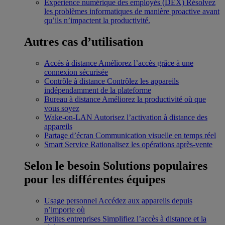
Expérience numérique des employés (DEX)
Résolvez
les problèmes informatiques de manière proactive avant
qu’ils n’impactent la productivité.
Autres cas d’utilisation
Accès à distance
Améliorez l’accès grâce à une
connexion sécurisée
Contrôle à distance
Contrôlez les appareils
indépendamment de la plateforme
Bureau à distance
Améliorez la productivité où que
vous soyez
Wake-on-LAN
Autorisez l’activation à distance des
appareils
Partage d’écran
Communication visuelle en temps réel
Smart Service
Rationalisez les opérations après-vente
Selon le besoin
Solutions populaires
pour les différentes équipes
Usage personnel
Accédez aux appareils depuis
n’importe où
Petites entreprises
Simplifiez l’accès à distance et la