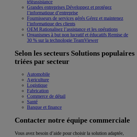
téléassistance
Grandes entreprises
Développez et protégez
l’informatique d’entreprise
Fournisseurs de services gérés
Gérez et maintenez
l’informatique des clients
OEM
Rationalisez l’assistance et les opérations
Organismes à but non lucratif et éducatifs
Remise de
30 % sur la technologie TeamViewer
Selon les secteurs
Solutions populaires
triées par secteur
Automobile
Agriculture
Logistique
Fabrication
Commerce de détail
Santé
Banque et finance
Contacter notre équipe commerciale
Vous avez besoin d’aide pour choisir la solution adaptée,