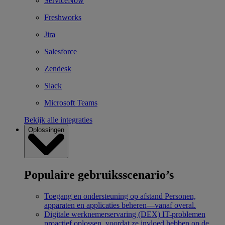
ServiceNow
Freshworks
Jira
Salesforce
Zendesk
Slack
Microsoft Teams
Bekijk alle integraties
Oplossingen
Populaire gebruiksscenario’s
Toegang en ondersteuning op afstand
Personen,
apparaten en applicaties beheren—vanaf overal.
Digitale werknemerservaring (DEX)
IT-problemen
proactief oplossen, voordat ze invloed hebben op de