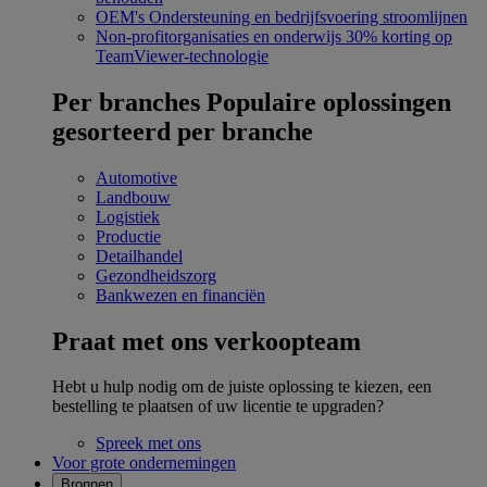
OEM's
Ondersteuning en bedrijfsvoering stroomlijnen
Non-profitorganisaties en onderwijs
30% korting op
TeamViewer-technologie
Per branches
Populaire oplossingen
gesorteerd per branche
Automotive
Landbouw
Logistiek
Productie
Detailhandel
Gezondheidszorg
Bankwezen en financiën
Praat met ons verkoopteam
Hebt u hulp nodig om de juiste oplossing te kiezen, een
bestelling te plaatsen of uw licentie te upgraden?
Spreek met ons
Voor grote ondernemingen
Bronnen