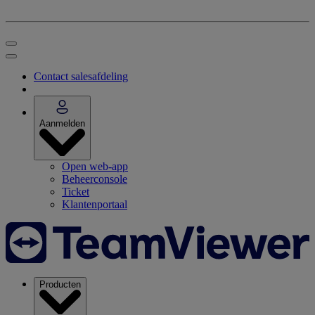
Contact salesafdeling
Aanmelden
Open web-app
Beheerconsole
Ticket
Klantenportaal
Producten