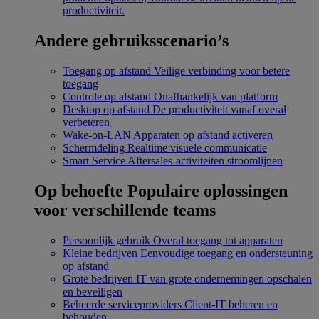
productiviteit.
Andere gebruiksscenario’s
Toegang op afstand
Veilige verbinding voor betere
toegang
Controle op afstand
Onafhankelijk van platform
Desktop op afstand
De productiviteit vanaf overal
verbeteren
Wake-on-LAN
Apparaten op afstand activeren
Schermdeling
Realtime visuele communicatie
Smart Service
Aftersales-activiteiten stroomlijnen
Op behoefte
Populaire oplossingen
voor verschillende teams
Persoonlijk gebruik
Overal toegang tot apparaten
Kleine bedrijven
Eenvoudige toegang en ondersteuning
op afstand
Grote bedrijven
IT van grote ondernemingen opschalen
en beveiligen
Beheerde serviceproviders
Client-IT beheren en
behouden