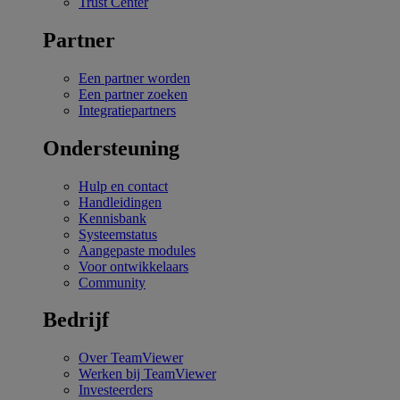
Trust Center
Partner
Een partner worden
Een partner zoeken
Integratiepartners
Ondersteuning
Hulp en contact
Handleidingen
Kennisbank
Systeemstatus
Aangepaste modules
Voor ontwikkelaars
Community
Bedrijf
Over TeamViewer
Werken bij TeamViewer
Investeerders