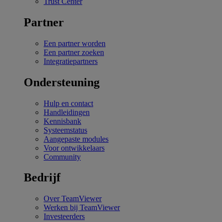
Trust Center
Partner
Een partner worden
Een partner zoeken
Integratiepartners
Ondersteuning
Hulp en contact
Handleidingen
Kennisbank
Systeemstatus
Aangepaste modules
Voor ontwikkelaars
Community
Bedrijf
Over TeamViewer
Werken bij TeamViewer
Investeerders