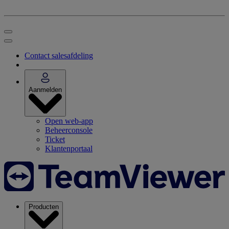
Contact salesafdeling
Aanmelden
Open web-app
Beheerconsole
Ticket
Klantenportaal
Producten