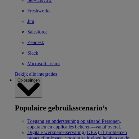
ServiceNow
Freshworks
Jira
Salesforce
Zendesk
Slack
Microsoft Teams
Bekijk alle integraties
Oplossingen
Populaire gebruiksscenario’s
Toegang en ondersteuning op afstand
Personen,
apparaten en applicaties beheren—vanaf overal.
Digitale werknemerservaring (DEX)
IT-problemen
proactief oplossen, voordat ze invloed hebben op de