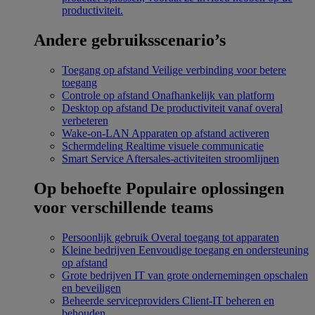
productiviteit.
Andere gebruiksscenario’s
Toegang op afstand
Veilige verbinding voor betere
toegang
Controle op afstand
Onafhankelijk van platform
Desktop op afstand
De productiviteit vanaf overal
verbeteren
Wake-on-LAN
Apparaten op afstand activeren
Schermdeling
Realtime visuele communicatie
Smart Service
Aftersales-activiteiten stroomlijnen
Op behoefte
Populaire oplossingen
voor verschillende teams
Persoonlijk gebruik
Overal toegang tot apparaten
Kleine bedrijven
Eenvoudige toegang en ondersteuning
op afstand
Grote bedrijven
IT van grote ondernemingen opschalen
en beveiligen
Beheerde serviceproviders
Client-IT beheren en
behouden