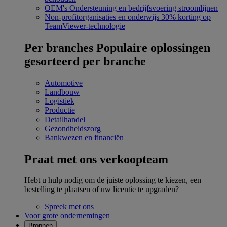
OEM's
Ondersteuning en bedrijfsvoering stroomlijnen
Non-profitorganisaties en onderwijs
30% korting op
TeamViewer-technologie
Per branches
Populaire oplossingen
gesorteerd per branche
Automotive
Landbouw
Logistiek
Productie
Detailhandel
Gezondheidszorg
Bankwezen en financiën
Praat met ons verkoopteam
Hebt u hulp nodig om de juiste oplossing te kiezen, een
bestelling te plaatsen of uw licentie te upgraden?
Spreek met ons
Voor grote ondernemingen
Bronnen