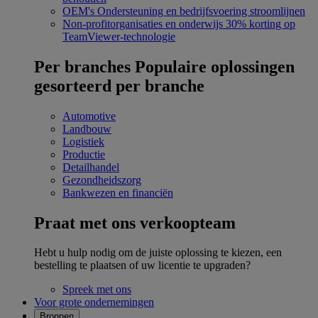
OEM's
Ondersteuning en bedrijfsvoering stroomlijnen
Non-profitorganisaties en onderwijs
30% korting op
TeamViewer-technologie
Per branches
Populaire oplossingen
gesorteerd per branche
Automotive
Landbouw
Logistiek
Productie
Detailhandel
Gezondheidszorg
Bankwezen en financiën
Praat met ons verkoopteam
Hebt u hulp nodig om de juiste oplossing te kiezen, een
bestelling te plaatsen of uw licentie te upgraden?
Spreek met ons
Voor grote ondernemingen
Bronnen