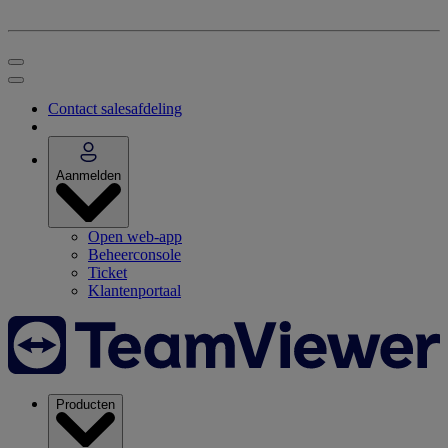
Contact salesafdeling
Aanmelden
Open web-app
Beheerconsole
Ticket
Klantenportaal
Producten