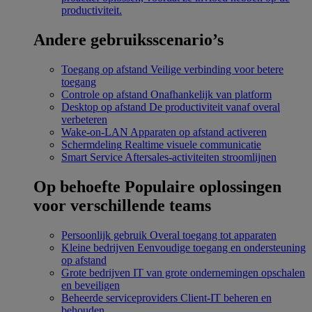
productiviteit.
Andere gebruiksscenario’s
Toegang op afstand
Veilige verbinding voor betere
toegang
Controle op afstand
Onafhankelijk van platform
Desktop op afstand
De productiviteit vanaf overal
verbeteren
Wake-on-LAN
Apparaten op afstand activeren
Schermdeling
Realtime visuele communicatie
Smart Service
Aftersales-activiteiten stroomlijnen
Op behoefte
Populaire oplossingen
voor verschillende teams
Persoonlijk gebruik
Overal toegang tot apparaten
Kleine bedrijven
Eenvoudige toegang en ondersteuning
op afstand
Grote bedrijven
IT van grote ondernemingen opschalen
en beveiligen
Beheerde serviceproviders
Client-IT beheren en
behouden