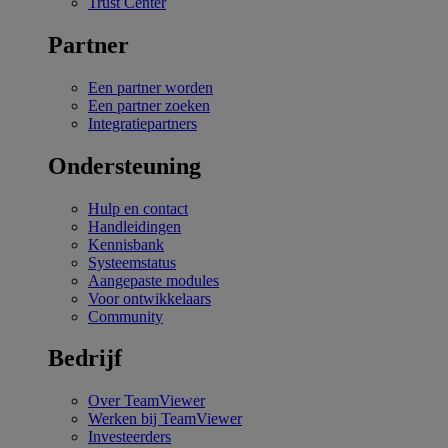
Trust Center
Partner
Een partner worden
Een partner zoeken
Integratiepartners
Ondersteuning
Hulp en contact
Handleidingen
Kennisbank
Systeemstatus
Aangepaste modules
Voor ontwikkelaars
Community
Bedrijf
Over TeamViewer
Werken bij TeamViewer
Investeerders