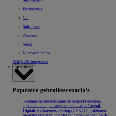
ServiceNow
Freshworks
Jira
Salesforce
Zendesk
Slack
Microsoft Teams
Bekijk alle integraties
Oplossingen
Populaire gebruiksscenario’s
Toegang en ondersteuning op afstand
Personen,
apparaten en applicaties beheren—vanaf overal.
Digitale werknemerservaring (DEX)
IT-problemen
proactief oplossen, voordat ze invloed hebben op de