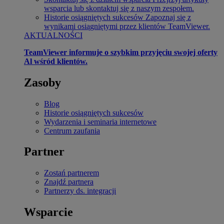
wsparcia lub skontaktuj się z naszym zespołem.
Historie osiągniętych sukcesów
Zapoznaj się z
wynikami osiągniętymi przez klientów TeamViewer.
AKTUALNOŚCI
TeamViewer informuje o szybkim przyjęciu swojej oferty
Al wśród klientów.
Zasoby
Blog
Historie osiągniętych sukcesów
Wydarzenia i seminaria internetowe
Centrum zaufania
Partner
Zostań partnerem
Znajdź partnera
Partnerzy ds. integracji
Wsparcie