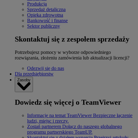
Produkcja
Sprzedaż detaliczna
Opieka zdrowotna
Bankowość i finanse
Sektor publiczny
Skontaktuj się z zespołem sprzedaży
Potrzebujesz pomocy w wyborze odpowiedniego
rozwiązania, złożeniu zamówienia lub aktualizacji licencji?
Odezwij się do nas
Dla przedsiębiorstw
Zasoby
Dowiedz się więcej o TeamViewer
Informacje na temat TeamViewer
Bezpieczne łączenie
ludzi, miejsc i rzeczy.
Zostań partnerem
Dołącz do naszego globalnego
programu partnerskiego TeamUP.
Skontaktuj się z działem wsparcia
Przejrzyj artykuły