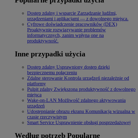
Dostęp zdalny i wsparcie
Zarządzanie ludźmi,
urządzeniami i aplikacjami — z dowolnego miejsca.
Cyfrowe doświadczenie pracowników (DEX)
Proaktywnie rozwiązywanie problemów
informatycznych, zanim wpłyną one na
produktywność.
Inne przypadki użycia
Dostęp zdalny
Usprawniony dostęp dzięki
bezpiecznemu połączeniu
Zdalne sterowanie
Kontrola urządzeń niezależnie od
platformy
Pulpit zdalny
Zwiększona produktywność z dowolnego
miejsca
Wake-on-LAN
Możliwość zdalnego aktywowania
urządzeń
Udostępnianie obrazu ekranu
Komunikacja wizualna w
czasie rzeczywistym
Smart Service
Usprawnienie obsługi posprzedażowej
Według potrzeb
Popularne