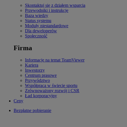
Skontaktuj się z działem wsparcia
Przewodniki i instrukcje
Baza wiedzy
Status systemu
Moduły niestandardowe
Dla deweloperów
Społeczność
Firma
Informacje na temat TeamViewer
Kariera
Inwestorzy
Centrum prasowe
Przywództwo
Współpraca w świecie sportu
Zrównoważony rozwój i CSR
Ład korporacyjny
Ceny
Bezpłatne pobieranie