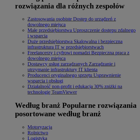
rozwiązania dla różnych zespołów
Zastosowania osobiste
Dostęp do urządzeń z
dowolnego miejsca
Małe przedsiębiorstwa
Uproszczenie dostępu zdalnego
i wsparcia
Duże przedsiębiorstwa
Skalowalna i bezpieczna
infrastruktura IT w przedsiębiorstwach
Freelancerzy i cyfrowi nomadzi
Bezpieczna praca z
dowolnego miejsca
Dostawcy usług zarządzanych
Zarządzanie i
utrzymanie infrastruktury IT klienta
Producenci oryginalnego sprzętu
Usprawnienie
wsparcia i obsługi
Działalność non-profit i edukacja
30% zniżki na
technologię TeamViewer
Według branż
Popularne rozwiązania
posortowane według branż
Motoryzacja
Rolnictwo
Logistyka