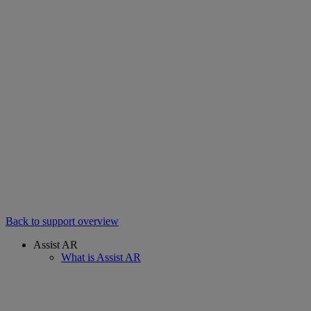
Back to support overview
Assist AR
What is Assist AR