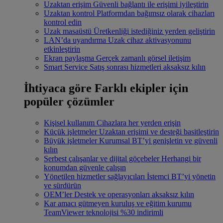
Uzaktan erişim
Güvenli bağlantı ile erişimi iyileştirin
Uzaktan kontrol
Platformdan bağımsız olarak cihazları
kontrol edin
Uzak masaüstü
Üretkenliği istediğiniz yerden geliştirin
LAN’da uyandırma
Uzak cihaz aktivasyonunu
etkinleştirin
Ekran paylaşma
Gerçek zamanlı görsel iletişim
Smart Service
Satış sonrası hizmetleri aksaksız kılın
İhtiyaca göre
Farklı ekipler için
popüler çözümler
Kişisel kullanım
Cihazlara her yerden erişin
Küçük işletmeler
Uzaktan erişimi ve desteği basitleştirin
Büyük işletmeler
Kurumsal BT’yi genişletin ve güvenli
kılın
Serbest çalışanlar ve dijital göçebeler
Herhangi bir
konumdan güvenle çalışın
Yönetilen hizmetler sağlayıcıları
İstemci BT’yi yönetin
ve sürdürün
OEM’ler
Destek ve operasyonları aksaksız kılın
Kar amacı gütmeyen kuruluş ve eğitim kurumu
TeamViewer teknolojisi %30 indirimli