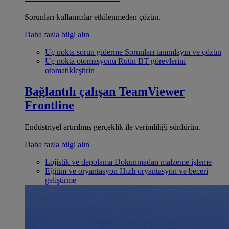
Sorunları kullanıcılar etkilenmeden çözün.
Daha fazla bilgi alın
Uç nokta sorun giderme
Sorunları tanımlayın ve çözün
Uç nokta otomasyonu
Rutin BT görevlerini
otomatikleştirin
Bağlantılı çalışan
TeamViewer
Frontline
Endüstriyel artırılmış gerçeklik ile verimliliği sürdürün.
Daha fazla bilgi alın
Lojistik ve depolama
Dokunmadan malzeme işleme
Eğitim ve oryantasyon
Hızlı oryantasyon ve beceri
geliştirme