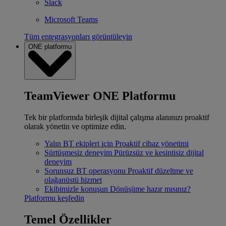
Slack
Microsoft Teams
Tüm entegrasyonları görüntüleyin
ONE platformu
TeamViewer ONE Platformu
Tek bir platformda birleşik dijital çalışma alanınızı proaktif
olarak yönetin ve optimize edin.
Yalın BT ekipleri için
Proaktif cihaz yönetimi
Sürtüşmesiz deneyim
Pürüzsüz ve kesintisiz dijital
deneyim
Sorunsuz BT operasyonu
Proaktif düzeltme ve
olağanüstü hizmet
Ekibimizle konuşun
Dönüşüme hazır mısınız?
Platformu keşfedin
Temel Özellikler