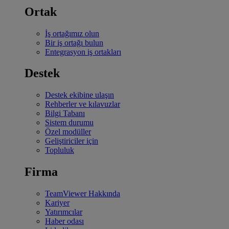
Ortak
İş ortağımız olun
Bir iş ortağı bulun
Entegrasyon iş ortakları
Destek
Destek ekibine ulaşın
Rehberler ve kılavuzlar
Bilgi Tabanı
Sistem durumu
Özel modüller
Geliştiriciler için
Topluluk
Firma
TeamViewer Hakkında
Kariyer
Yatırımcılar
Haber odası