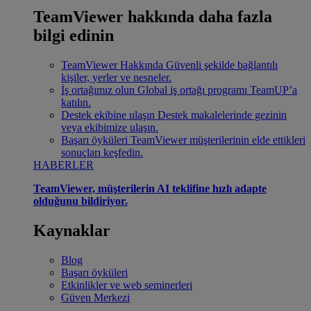
TeamViewer hakkında daha fazla
bilgi edinin
TeamViewer Hakkında
Güvenli şekilde bağlantılı
kişiler, yerler ve nesneler.
İş ortağımız olun
Global iş ortağı programı TeamUP’a
katılın.
Destek ekibine ulaşın
Destek makalelerinde gezinin
veya ekibimize ulaşın.
Başarı öyküleri
TeamViewer müşterilerinin elde ettikleri
sonuçları keşfedin.
HABERLER
TeamViewer, müşterilerin AI teklifine hızlı adapte
olduğunu bildiriyor.
Kaynaklar
Blog
Başarı öyküleri
Etkinlikler ve web seminerleri
Güven Merkezi