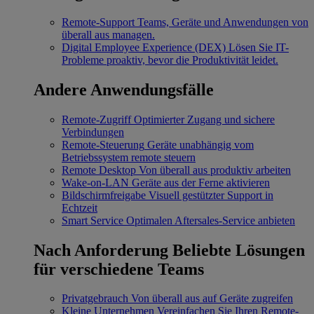
Remote-Support
Teams, Geräte und Anwendungen von
überall aus managen.
Digital Employee Experience (DEX)
Lösen Sie IT-
Probleme proaktiv, bevor die Produktivität leidet.
Andere Anwendungsfälle
Remote-Zugriff
Optimierter Zugang und sichere
Verbindungen
Remote-Steuerung
Geräte unabhängig vom
Betriebssystem remote steuern
Remote Desktop
Von überall aus produktiv arbeiten
Wake-on-LAN
Geräte aus der Ferne aktivieren
Bildschirmfreigabe
Visuell gestützter Support in
Echtzeit
Smart Service
Optimalen Aftersales-Service anbieten
Nach Anforderung
Beliebte Lösungen
für verschiedene Teams
Privatgebrauch
Von überall aus auf Geräte zugreifen
Kleine Unternehmen
Vereinfachen Sie Ihren Remote-