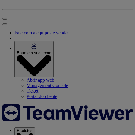
Fale com a equipe de vendas
Entre em sua conta
Abrir app web
Management Console
Ticket
Portal do cliente
Produtos