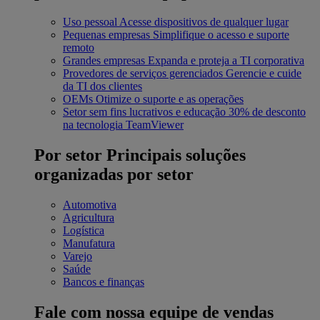
Uso pessoal
Acesse dispositivos de qualquer lugar
Pequenas empresas
Simplifique o acesso e suporte
remoto
Grandes empresas
Expanda e proteja a TI corporativa
Provedores de serviços gerenciados
Gerencie e cuide
da TI dos clientes
OEMs
Otimize o suporte e as operações
Setor sem fins lucrativos e educação
30% de desconto
na tecnologia TeamViewer
Por setor
Principais soluções
organizadas por setor
Automotiva
Agricultura
Logística
Manufatura
Varejo
Saúde
Bancos e finanças
Fale com nossa equipe de vendas