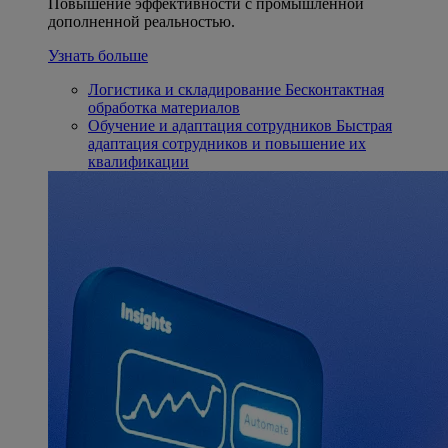
Повышение эффективности с промышленной
дополненной реальностью.
Узнать больше
Логистика и складирование
Бесконтактная
обработка материалов
Обучение и адаптация сотрудников
Быстрая
адаптация сотрудников и повышение их
квалификации