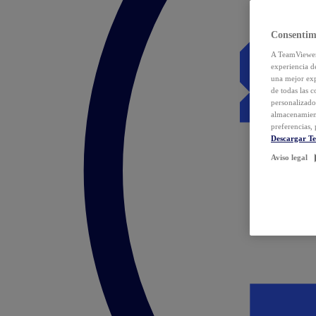
Consentim
A TeamViewer 
experiencia d
una mejor exp
de todas las 
personalizado
almacenamien
preferencias, 
Descargar T
Aviso legal