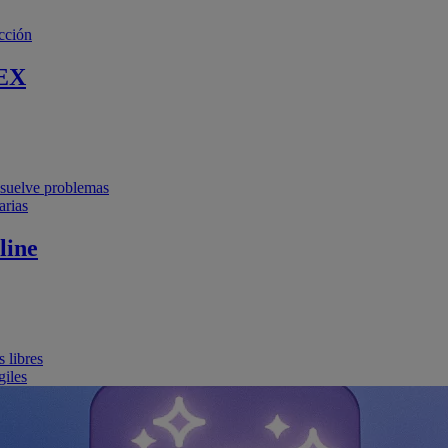
cción
EX
resuelve problemas
arias
line
 libres
giles