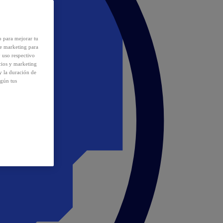
o para mejorar tu
de marketing para
y uso respectivo
cios y marketing
y la duración de
egún tus