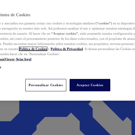
iento de Cookies
y asociados nos gustaría contar con cookies y tecnologías similares
(“cookies”)
en tu dispositiv
e navegación en nuestro sitio web. Así podremos analizar el uso y optimizar nuestras estrategias 
eriencia de usuario. Al hacer clic en
“Aceptar cookies”
, estás aceptando nuestra configuración 
cookies, así como el procesamiento posterior de los datos coleccionados, con el propósito de anun
s. Puedes encontrar mayor información sobre nuestras cookies, sus propósitos, terceras personas 
to en nuestra
Política de Cookies
y
Política de Privacidad
. Si deseas personalizar las Cookies s
puedes hacer clic en ¨Personalizar Cookies¨.
eamViewer
Aviso legal
Personalizar Cookies
Aceptar Cookies