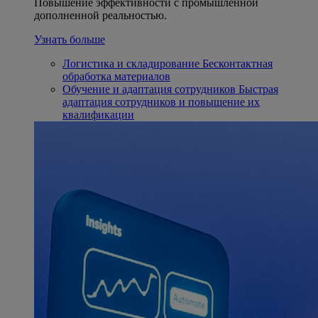
Повышение эффективности с промышленной
дополненной реальностью.
Узнать больше
Логистика и складирование
Бесконтактная
обработка материалов
Обучение и адаптация сотрудников
Быстрая
адаптация сотрудников и повышение их
квалификации