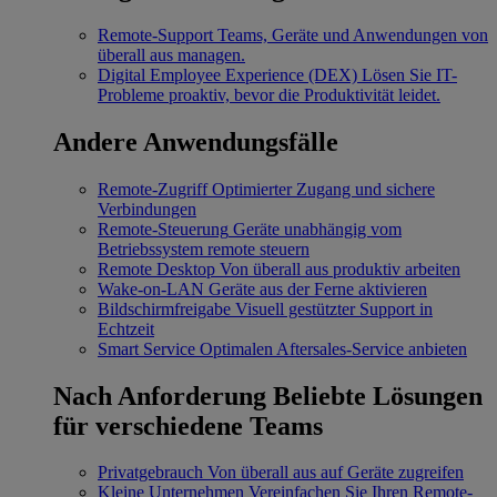
Remote-Support
Teams, Geräte und Anwendungen von
überall aus managen.
Digital Employee Experience (DEX)
Lösen Sie IT-
Probleme proaktiv, bevor die Produktivität leidet.
Andere Anwendungsfälle
Remote-Zugriff
Optimierter Zugang und sichere
Verbindungen
Remote-Steuerung
Geräte unabhängig vom
Betriebssystem remote steuern
Remote Desktop
Von überall aus produktiv arbeiten
Wake-on-LAN
Geräte aus der Ferne aktivieren
Bildschirmfreigabe
Visuell gestützter Support in
Echtzeit
Smart Service
Optimalen Aftersales-Service anbieten
Nach Anforderung
Beliebte Lösungen
für verschiedene Teams
Privatgebrauch
Von überall aus auf Geräte zugreifen
Kleine Unternehmen
Vereinfachen Sie Ihren Remote-