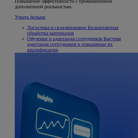
Повышение эффективности с промышленной
дополненной реальностью.
Узнать больше
Логистика и складирование
Бесконтактная
обработка материалов
Обучение и адаптация сотрудников
Быстрая
адаптация сотрудников и повышение их
квалификации