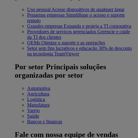
Uso pessoal
Acesse dispositivos de qualquer lugar
Pequenas empresas
Simplifique o acesso e suporte
remoto
Grandes empresas
Expanda e proteja a TI corporativa
Provedores de serviços gerenciados
Gerencie e cuide
da TI dos clientes
OEMs
Otimize o suporte e as operações
Setor sem fins lucrativos e educação
30% de desconto
na tecnologia TeamViewer
Por setor
Principais soluções
organizadas por setor
Automotiva
Agricultura
Logística
Manufatura
Varejo
Saúde
Bancos e finanças
Fale com nossa equipe de vendas