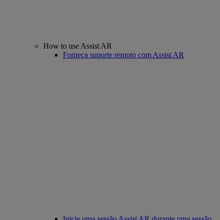
How to use Assist AR
Forneça suporte remoto com Assist AR
Inicie uma sessão Assist AR durante uma sessão