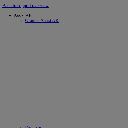
Back to support overview
Assist AR
O que é Assist AR
Recursos