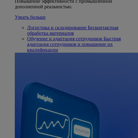
Повышение эффективности с промышленной
дополненной реальностью.
Узнать больше
Логистика и складирование
Бесконтактная
обработка материалов
Обучение и адаптация сотрудников
Быстрая
адаптация сотрудников и повышение их
квалификации