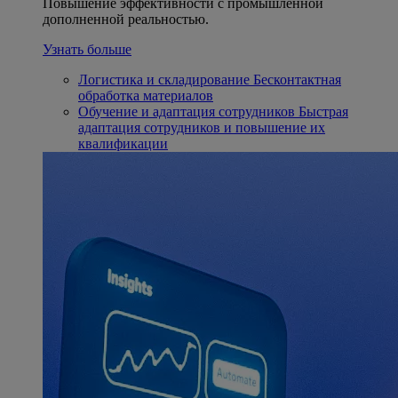
Повышение эффективности с промышленной
дополненной реальностью.
Узнать больше
Логистика и складирование
Бесконтактная
обработка материалов
Обучение и адаптация сотрудников
Быстрая
адаптация сотрудников и повышение их
квалификации