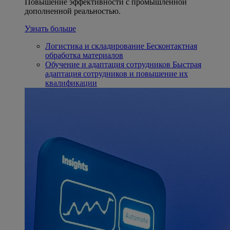
Повышение эффективности с промышленной
дополненной реальностью.
Узнать больше
Логистика и складирование
Бесконтактная
обработка материалов
Обучение и адаптация сотрудников
Быстрая
адаптация сотрудников и повышение их
квалификации