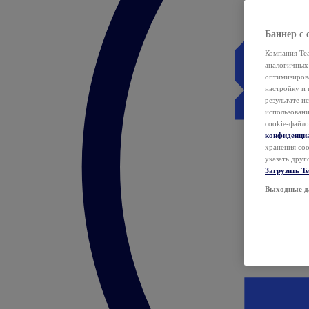
Баннер с 
Компания Tea
аналогичных 
оптимизиров
настройку и 
результате и
использован
cookie-файло
конфиденци
хранения coo
указать друг
Загрузить T
Выходные д