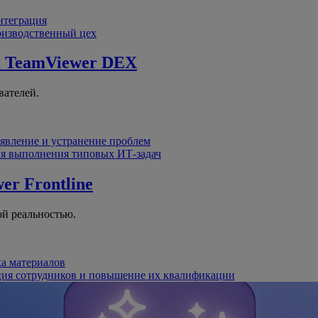
интеграция
оизводственный цех
й
TeamViewer DEX
вателей.
явление и устранение проблем
я выполнения типовых ИТ-задач
er Frontline
й реальностью.
ка материалов
ция сотрудников и повышение их квалификации