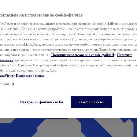
согласием на использование cookie-файлов
mViewer и ее партнеры запрашивают разрешение на размещение cookie-файлов и использов
технологий («Cookie») в вашем устройстве, что помогает персонализировать вашу работу 
ать наши маркетинговые и аналитические процессы. Нажимая
«Соглашаюсь»
, вы даете свое
использование нами всех cookie-файлов, а также (ii) последующую обработку нами данных,
спользования cookie-файлов, которые затем мы можем комбинировать с данными, полученным
ия наших продуктов и через соответствующие средства аналитики. Подробную информацию
в и обработке данных см. в нашей
Политике использования cookie-файлов
и
Политике
альности
, где вы, в частности, найдете сведения о конкретных целях, сторонних получателя
kie-файлов. В разделе Настройки cookie-файлов вы можете задать собственные настройки, 
ой путь для сохранения cookie-файлов.
eamViewer
Исходные данные
анные
Настройки файлов cookie
«Соглашаюсь»