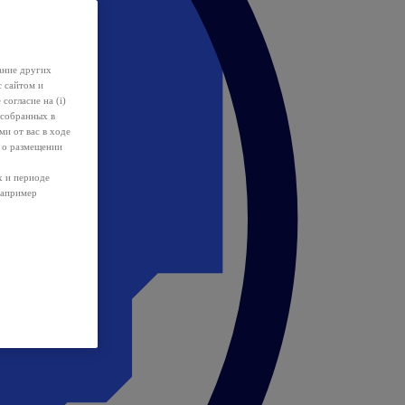
ание других
с сайтом и
 согласие на (i)
 собранных в
и от вас в ходе
 о размещении
х и периоде
например