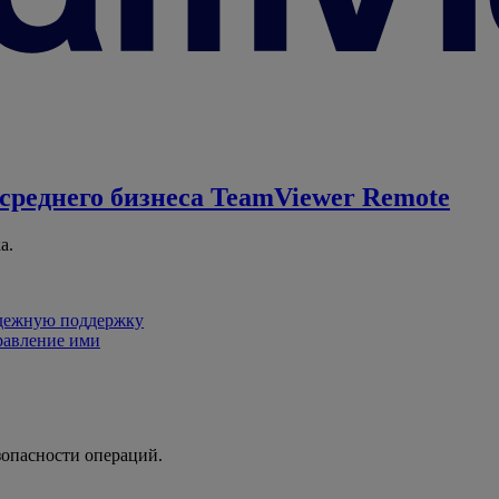
среднего бизнеса
TeamViewer Remote
а.
адежную поддержку
равление ими
зопасности операций.