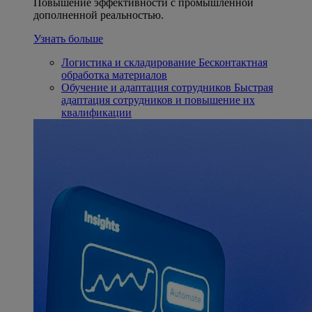
Повышение эффективности с промышленной
дополненной реальностью.
Узнать больше
Логистика и складирование
Бесконтактная
обработка материалов
Обучение и адаптация сотрудников
Быстрая
адаптация сотрудников и повышение их
квалификации