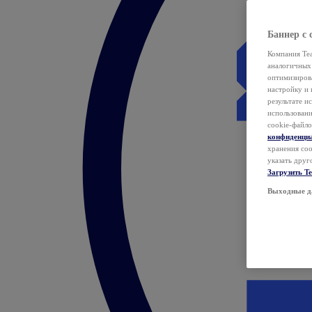
Баннер с 
Компания Tea
аналогичных 
оптимизиров
настройку и 
результате и
использован
cookie-файло
конфиденци
хранения coo
указать друг
Загрузить T
Выходные д