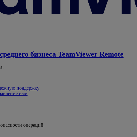
среднего бизнеса
TeamViewer Remote
а.
адежную поддержку
равление ими
зопасности операций.