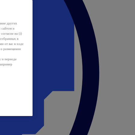
ание других
с сайтом и
 согласие на (i)
 собранных в
и от вас в ходе
 о размещении
х и периоде
например