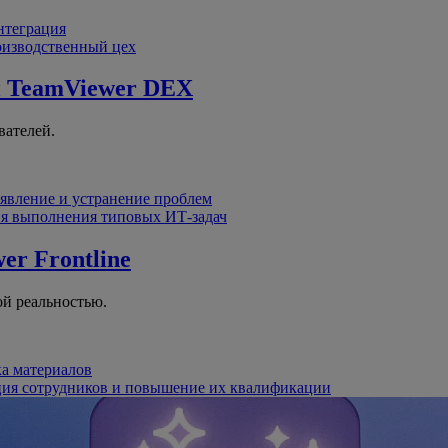
интеграция
оизводственный цех
й
TeamViewer DEX
вателей.
явление и устранение проблем
я выполнения типовых ИТ-задач
er Frontline
й реальностью.
ка материалов
ция сотрудников и повышение их квалификации