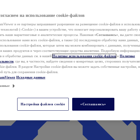
согласием на использование cookie-файлов
mViewer и ее партнеры запрашивают разрешение на размещение cookie-файлов и использов
технологий («Cookie») в вашем устройстве, что помогает персонализировать вашу работу 
ать наши маркетинговые и аналитические процессы. Нажимая
«Соглашаюсь»
, вы даете свое
использование нами всех cookie-файлов, а также (ii) последующую обработку нами данных,
спользования cookie-файлов, которые затем мы можем комбинировать с данными, полученным
ия наших продуктов и через соответствующие средства аналитики. Подробную информацию
в и обработке данных см. в нашей
Политике использования cookie-файлов
и
Политике
альности
, где вы, в частности, найдете сведения о конкретных целях, сторонних получателя
kie-файлов. В разделе Настройки cookie-файлов вы можете задать собственные настройки, 
ой путь для сохранения cookie-файлов.
eamViewer
Исходные данные
анные
Настройки файлов cookie
«Соглашаюсь»