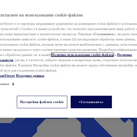
согласием на использование cookie-файлов
mViewer и ее партнеры запрашивают разрешение на размещение cookie-файлов и использов
технологий («Cookie») в вашем устройстве, что помогает персонализировать вашу работу 
ать наши маркетинговые и аналитические процессы. Нажимая
«Соглашаюсь»
, вы даете свое
использование нами всех cookie-файлов, а также (ii) последующую обработку нами данных,
спользования cookie-файлов, которые затем мы можем комбинировать с данными, полученным
ия наших продуктов и через соответствующие средства аналитики. Подробную информацию
в и обработке данных см. в нашей
Политике использования cookie-файлов
и
Политике
альности
, где вы, в частности, найдете сведения о конкретных целях, сторонних получателя
kie-файлов. В разделе Настройки cookie-файлов вы можете задать собственные настройки, 
ой путь для сохранения cookie-файлов.
eamViewer
Исходные данные
анные
Настройки файлов cookie
«Соглашаюсь»