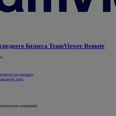
среднего бизнеса
TeamViewer Remote
а.
адежную поддержку
равление ими
зопасности операций.