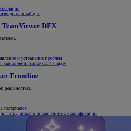
интеграция
оизводственный цех
й
TeamViewer DEX
вателей.
явление и устранение проблем
я выполнения типовых ИТ-задач
er Frontline
й реальностью.
ка материалов
ция сотрудников и повышение их квалификации