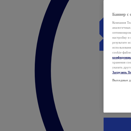
Баннер с 
Компания Tea
аналогичных 
оптимизиров
настройку и 
результате и
использован
cookie-файло
конфиденци
хранения coo
указать друг
Загрузить T
Выходные д