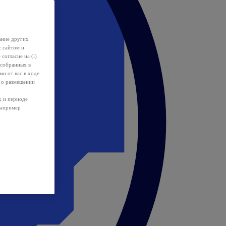
ание других
с сайтом и
 согласие на (i)
 собранных в
и от вас в ходе
 о размещении
х и периоде
например