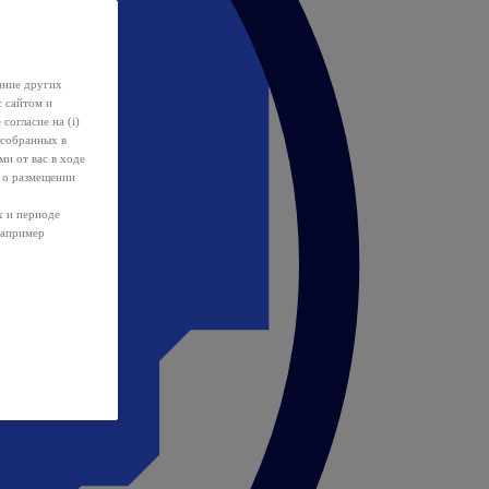
ание других
с сайтом и
 согласие на (i)
 собранных в
и от вас в ходе
 о размещении
х и периоде
например