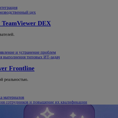
интеграция
оизводственный цех
й
TeamViewer DEX
вателей.
явление и устранение проблем
я выполнения типовых ИТ-задач
er Frontline
й реальностью.
ка материалов
ция сотрудников и повышение их квалификации