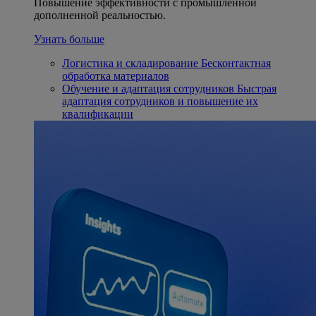
Повышение эффективности с промышленной
дополненной реальностью.
Узнать больше
Логистика и складирование
Бесконтактная
обработка материалов
Обучение и адаптация сотрудников
Быстрая
адаптация сотрудников и повышение их
квалификации