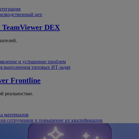
интеграция
оизводственный цех
й
TeamViewer DEX
вателей.
явление и устранение проблем
я выполнения типовых ИТ-задач
er Frontline
й реальностью.
ка материалов
ция сотрудников и повышение их квалификации