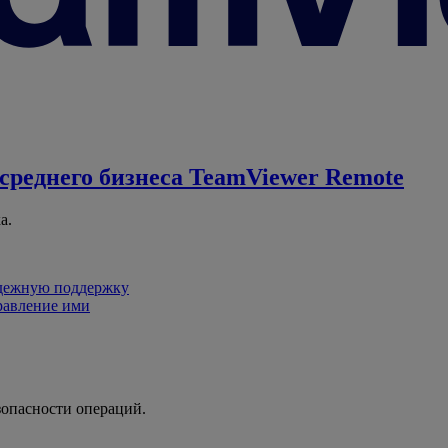
среднего бизнеса
TeamViewer Remote
а.
адежную поддержку
равление ими
зопасности операций.