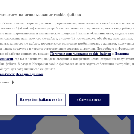
согласием на использование cookie-файлов
mViewer и ее партнеры запрашивают разрешение на размещение cookie-файлов и использов
технологий («Cookie») в вашем устройстве, что помогает персонализировать вашу работу 
ать наши маркетинговые и аналитические процессы. Нажимая
«Соглашаюсь»
, вы даете свое
использование нами всех cookie-файлов, а также (ii) последующую обработку нами данных,
спользования cookie-файлов, которые затем мы можем комбинировать с данными, полученным
ия наших продуктов и через соответствующие средства аналитики. Подробную информацию
в и обработке данных см. в нашей
Политике использования cookie-файлов
и
Политике
альности
, где вы, в частности, найдете сведения о конкретных целях, сторонних получателя
kie-файлов. В разделе Настройки cookie-файлов вы можете задать собственные настройки, 
ой путь для сохранения cookie-файлов.
eamViewer
Исходные данные
анные
Настройки файлов cookie
«Соглашаюсь»