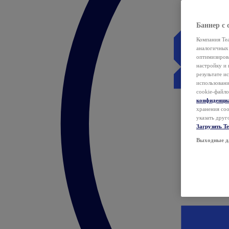
Баннер с 
Компания Tea
аналогичных 
оптимизиров
настройку и 
результате и
использован
cookie-файло
конфиденци
хранения coo
указать друг
Загрузить T
Выходные д