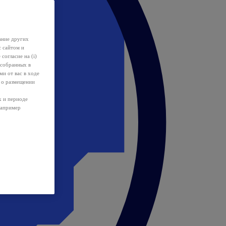
ание других
с сайтом и
 согласие на (i)
 собранных в
и от вас в ходе
 о размещении
х и периоде
например