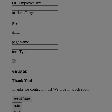
DB Employee size
marketoTarget
pagePath
gclid
pageName
formType
ขอบคุณ!
Thank You!
Thanks for contacting us! We´ll be in touch soon.
ดาวน์โหลด
กลับ