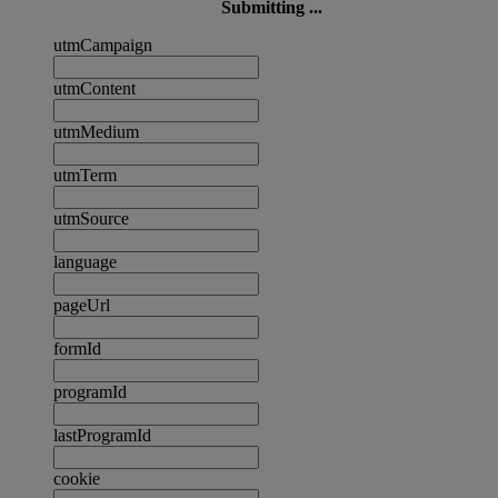
Submitting ...
utmCampaign
utmContent
utmMedium
utmTerm
utmSource
language
pageUrl
formId
programId
lastProgramId
cookie