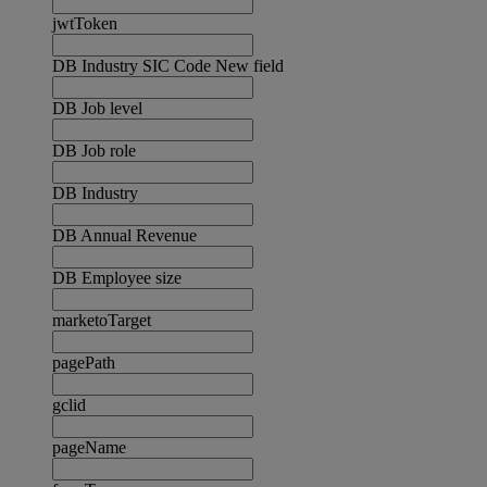
jwtToken
DB Industry SIC Code New field
DB Job level
DB Job role
DB Industry
DB Annual Revenue
DB Employee size
marketoTarget
pagePath
gclid
pageName