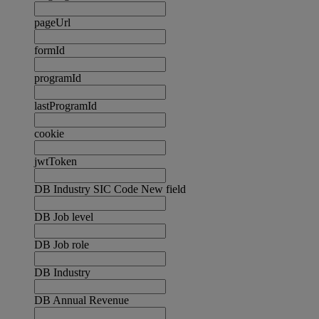
pageUrl
formId
programId
lastProgramId
cookie
jwtToken
DB Industry SIC Code New field
DB Job level
DB Job role
DB Industry
DB Annual Revenue