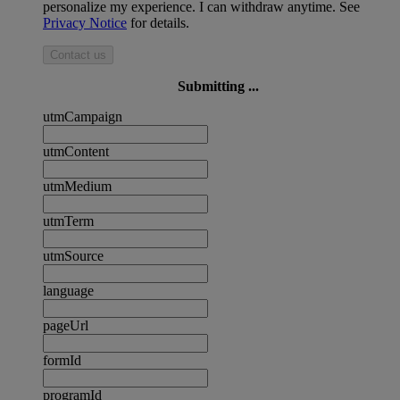
personalize my experience. I can withdraw anytime. See
Privacy Notice
for details.
Contact us
Submitting ...
utmCampaign
utmContent
utmMedium
utmTerm
utmSource
language
pageUrl
formId
programId