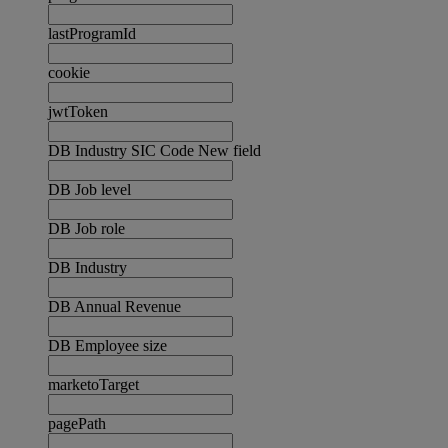
lastProgramId
cookie
jwtToken
DB Industry SIC Code New field
DB Job level
DB Job role
DB Industry
DB Annual Revenue
DB Employee size
marketoTarget
pagePath