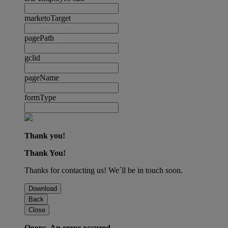
marketoTarget
pagePath
gclid
pageName
formType
Thank you!
Thank You!
Thanks for contacting us! We´ll be in touch soon.
Download
Back
Close
Ooops. An error occured