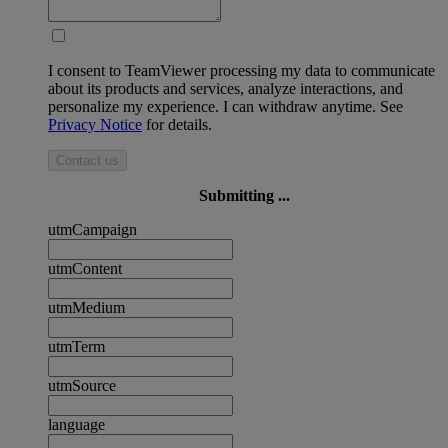
I consent to TeamViewer processing my data to communicate
about its products and services, analyze interactions, and
personalize my experience. I can withdraw anytime. See
Privacy Notice
for details.
Contact us
Submitting ...
utmCampaign
utmContent
utmMedium
utmTerm
utmSource
language