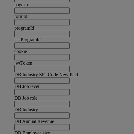
pageUrl
formId
programId
lastProgramId
cookie
jwtToken
DB Industry SIC Code New field
DB Job level
DB Job role
DB Industry
DB Annual Revenue
DB Employee size