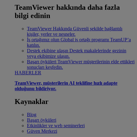
TeamViewer hakkında daha fazla
bilgi edinin
TeamViewer Hakkında
Güvenli şekilde bağlantılı
kişiler, yerler ve nesneler.
İş ortağımız olun
Global iş ortağı programı TeamUP’a
katılın.
Destek ekibine ulaşın
Destek makalelerinde gezinin
veya ekibimize ulaşın.
Başarı öyküleri
TeamViewer müşterilerinin elde ettikleri
sonuçları keşfedin.
HABERLER
TeamViewer, müşterilerin AI teklifine hızlı adapte
olduğunu bildiriyor.
Kaynaklar
Blog
Başarı öyküleri
Etkinlikler ve web seminerleri
Güven Merkezi