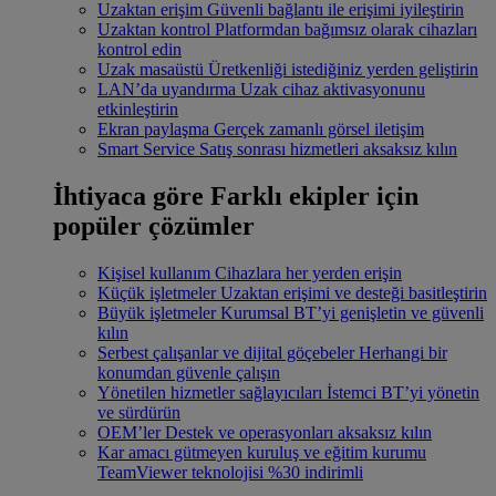
Uzaktan erişim
Güvenli bağlantı ile erişimi iyileştirin
Uzaktan kontrol
Platformdan bağımsız olarak cihazları
kontrol edin
Uzak masaüstü
Üretkenliği istediğiniz yerden geliştirin
LAN’da uyandırma
Uzak cihaz aktivasyonunu
etkinleştirin
Ekran paylaşma
Gerçek zamanlı görsel iletişim
Smart Service
Satış sonrası hizmetleri aksaksız kılın
İhtiyaca göre
Farklı ekipler için
popüler çözümler
Kişisel kullanım
Cihazlara her yerden erişin
Küçük işletmeler
Uzaktan erişimi ve desteği basitleştirin
Büyük işletmeler
Kurumsal BT’yi genişletin ve güvenli
kılın
Serbest çalışanlar ve dijital göçebeler
Herhangi bir
konumdan güvenle çalışın
Yönetilen hizmetler sağlayıcıları
İstemci BT’yi yönetin
ve sürdürün
OEM’ler
Destek ve operasyonları aksaksız kılın
Kar amacı gütmeyen kuruluş ve eğitim kurumu
TeamViewer teknolojisi %30 indirimli