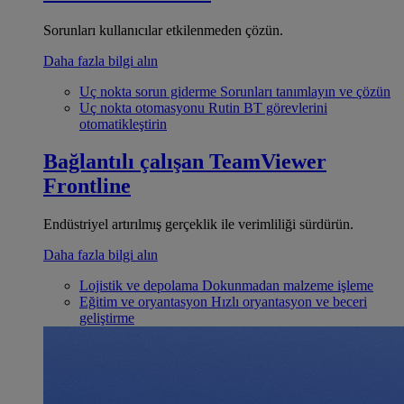
Sorunları kullanıcılar etkilenmeden çözün.
Daha fazla bilgi alın
Uç nokta sorun giderme
Sorunları tanımlayın ve çözün
Uç nokta otomasyonu
Rutin BT görevlerini
otomatikleştirin
Bağlantılı çalışan
TeamViewer
Frontline
Endüstriyel artırılmış gerçeklik ile verimliliği sürdürün.
Daha fazla bilgi alın
Lojistik ve depolama
Dokunmadan malzeme işleme
Eğitim ve oryantasyon
Hızlı oryantasyon ve beceri
geliştirme