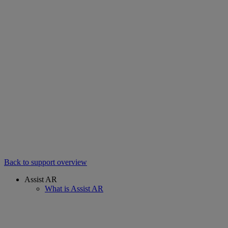
Back to support overview
Assist AR
What is Assist AR