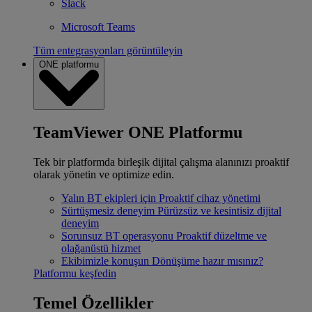
Slack
Microsoft Teams
Tüm entegrasyonları görüntüleyin
ONE platformu
TeamViewer ONE Platformu
Tek bir platformda birleşik dijital çalışma alanınızı proaktif
olarak yönetin ve optimize edin.
Yalın BT ekipleri için
Proaktif cihaz yönetimi
Sürtüşmesiz deneyim
Pürüzsüz ve kesintisiz dijital
deneyim
Sorunsuz BT operasyonu
Proaktif düzeltme ve
olağanüstü hizmet
Ekibimizle konuşun
Dönüşüme hazır mısınız?
Platformu keşfedin
Temel Özellikler