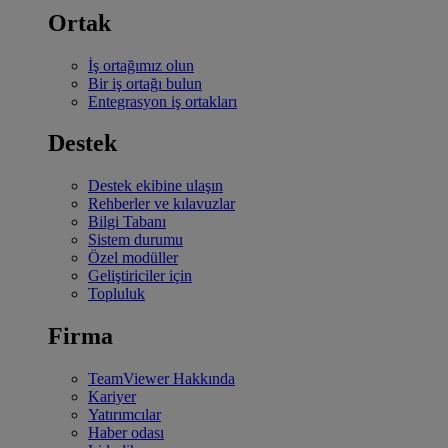
Ortak
İş ortağımız olun
Bir iş ortağı bulun
Entegrasyon iş ortakları
Destek
Destek ekibine ulaşın
Rehberler ve kılavuzlar
Bilgi Tabanı
Sistem durumu
Özel modüller
Geliştiriciler için
Topluluk
Firma
TeamViewer Hakkında
Kariyer
Yatırımcılar
Haber odası