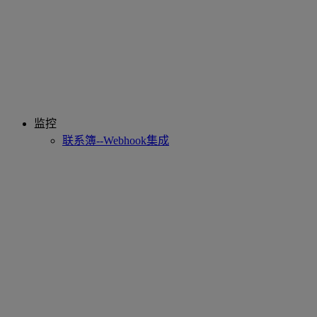
监控
联系簿--Webhook集成