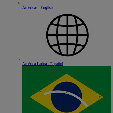
Americas - English
América Latina - Español