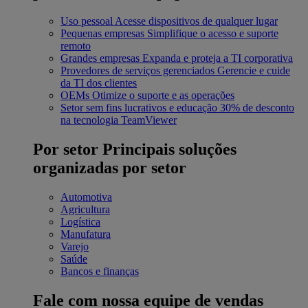
Uso pessoal
Acesse dispositivos de qualquer lugar
Pequenas empresas
Simplifique o acesso e suporte
remoto
Grandes empresas
Expanda e proteja a TI corporativa
Provedores de serviços gerenciados
Gerencie e cuide
da TI dos clientes
OEMs
Otimize o suporte e as operações
Setor sem fins lucrativos e educação
30% de desconto
na tecnologia TeamViewer
Por setor
Principais soluções
organizadas por setor
Automotiva
Agricultura
Logística
Manufatura
Varejo
Saúde
Bancos e finanças
Fale com nossa equipe de vendas