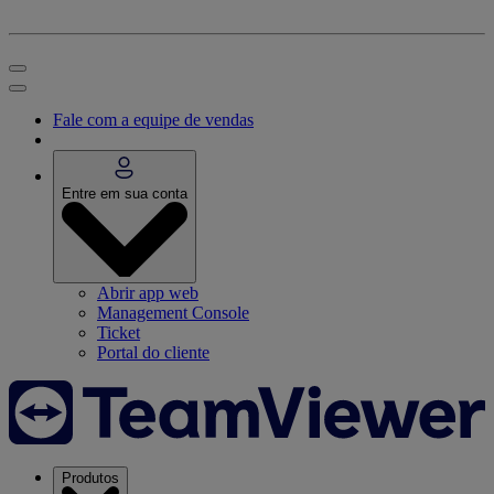
Fale com a equipe de vendas
Entre em sua conta
Abrir app web
Management Console
Ticket
Portal do cliente
Produtos