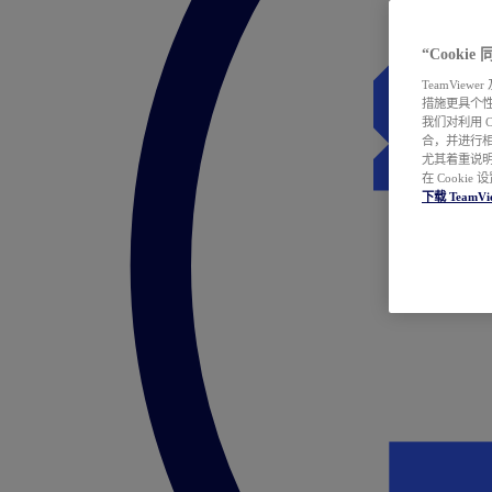
“Cooki
TeamVie
措施更具个
我们对利用 
合，并进行
尤其着重说明
在 Cookie
下载 TeamVi