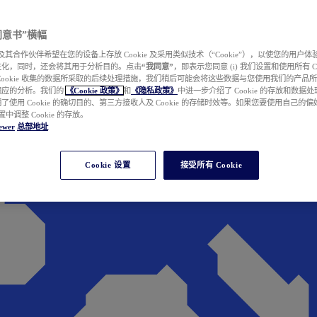
e 同意书”横幅
wer 及其合作伙伴希望在您的设备上存放 Cookie 及采用类似技术（“Cookie”），以使您的用
性化，同时，还会将其用于分析目的。点击
“我同意”
，即表示您同意 (i) 我们设置和使用所有 Cook
Cookie 收集的数据所采取的后续处理措施，我们稍后可能会将这些数据与您使用我们的产品
相应的分析。我们的
《Cookie 政策》
和
《隐私政策》
中进一步介绍了 Cookie 的存放和数据
了使用 Cookie 的确切目的、第三方接收人及 Cookie 的存储时效等。如果您要使用自己的
 设置中调整 Cookie 的存放。
ewer
总部地址
Cookie 设置
接受所有 Cookie