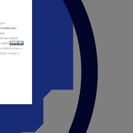
 pro
„Souhlasím“
dajů
žívání našich
v našich
zásadách
 třetích stran a
ouborů cookie v