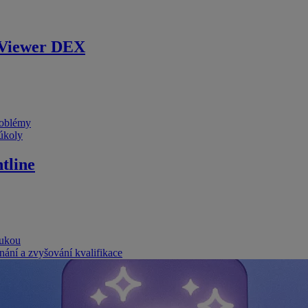
Viewer DEX
problémy
 úkoly
tline
rukou
nání a zvyšování kvalifikace