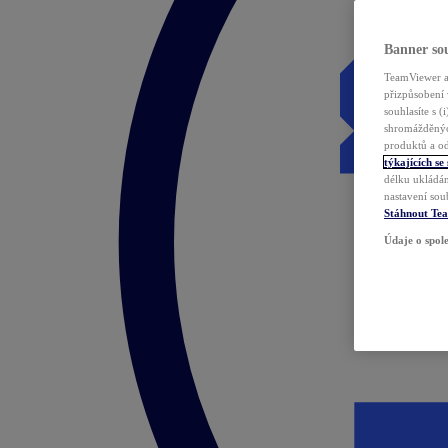
Banner sou
TeamViewer a 
přizpůsobení 
souhlasíte s 
shromážděnýc
produktů a od
týkajících se
délku ukládán
nastavení sou
Stáhnout Te
Údaje o spole