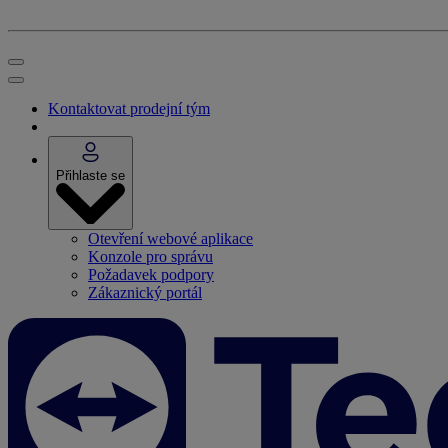
Kontaktovat prodejní tým
Přihlaste se
Otevření webové aplikace
Konzole pro správu
Požadavek podpory
Zákaznický portál