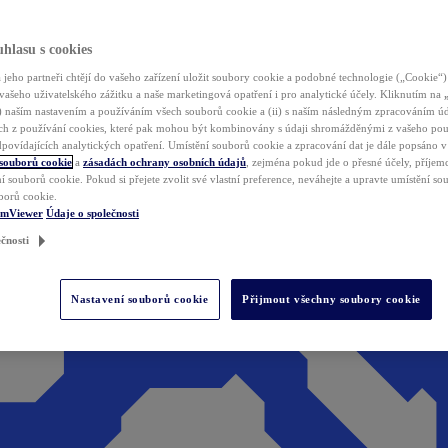
hlasu s cookies
jeho partneři chtějí do vašeho zařízení uložit soubory cookie a podobné technologie („Cookie“)
vašeho uživatelského zážitku a naše marketingová opatření i pro analytické účely. Kliknutím na
(i) naším nastavením a používáním všech souborů cookie a (ii) s naším následným zpracováním ú
h z používání cookies, které pak mohou být kombinovány s údaji shromážděnými z vašeho pou
povídajících analytických opatření. Umístění souborů cookie a zpracování dat je dále popsáno 
 souborů cookie
a
zásadách ochrany osobních údajů
, zejména pokud jde o přesné účely, příjemce
í souborů cookie. Pokud si přejete zvolit své vlastní preference, neváhejte a upravte umístění s
borů cookie.
amViewer
Údaje o společnosti
čnosti
Nastavení souborů cookie
Přijmout všechny soubory cookie