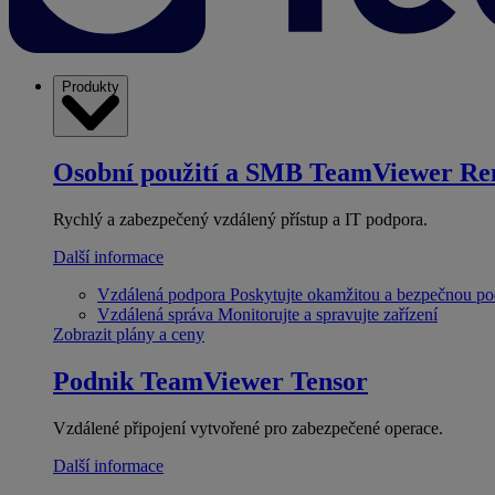
Produkty
Osobní použití a SMB
TeamViewer Re
Rychlý a zabezpečený vzdálený přístup a IT podpora.
Další informace
Vzdálená podpora
Poskytujte okamžitou a bezpečnou p
Vzdálená správa
Monitorujte a spravujte zařízení
Zobrazit plány a ceny
Podnik
TeamViewer Tensor
Vzdálené připojení vytvořené pro zabezpečené operace.
Další informace