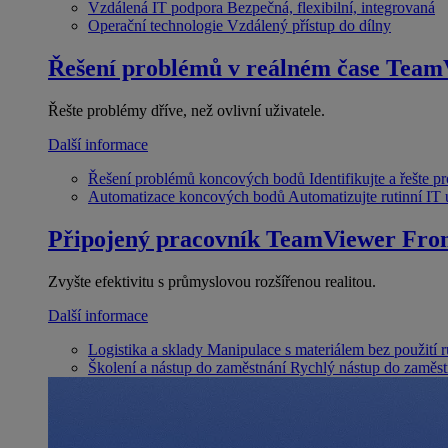
Vzdálená IT podpora
Bezpečná, flexibilní, integrovaná
Operační technologie
Vzdálený přístup do dílny
Řešení problémů v reálném čase
Team
Řešte problémy dříve, než ovlivní uživatele.
Další informace
Řešení problémů koncových bodů
Identifikujte a řešte 
Automatizace koncových bodů
Automatizujte rutinní IT
Připojený pracovník
TeamViewer Fron
Zvyšte efektivitu s průmyslovou rozšířenou realitou.
Další informace
Logistika a sklady
Manipulace s materiálem bez použití 
Školení a nástup do zaměstnání
Rychlý nástup do zaměst