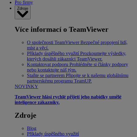
Pro firmy
Zdroje
Více informací o TeamViewer
O společnosti TeamViewer
Bezpečné propojení lidí,
míst a věcí.
Příklady úspěšného využití
Prozkoumejte výsledky,
kterých dosáhli zákazníci TeamViewer.
Kontaktovat podporu
Prohlédněte si články podpory
nebo kontaktujte náš tým.
Staňte se partnerem
Připojte se k našemu globálnímu
partnerskému programu TeamUP.
NOVINKY
TeamViewer hlásí rychlé přijetí jeho nabídky umělé
inteligence zákazníky.
Zdroje
Blog
Příklady úspěšného využití