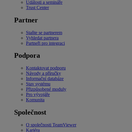
Události a semináře
Trust Center
Partner
Staňte se partnerem
Vyhledat partnera
Partneři pro integraci
Podpora
Kontaktovat podporu
Návody a příručky
Informační databáze
Stav systému
Přizpůsobené moduly
Pro vývojáře
Komunita
Společnost
O společnosti TeamViewer
Kariéra