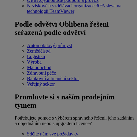
OEM
Zjednodušte podporu a provoz
Neziskové a vzdělávací organizace
30% sleva na
technologii TeamViewer
Podle odvětví
Oblíbená řešení
seřazená podle odvětví
Automobilový průmysl
Zemědělství
Logistika
Výroba
Maloobchod
Zdravotní péče
Bankovní a finanční sektor
Veřejný sektor
Promluvte si s naším prodejním
týmem
Potřebujete pomoc s výběrem správného řešení, jeho zadáním
a objednáním nebo s upgradem licence?
Sdělte nám své požadavky