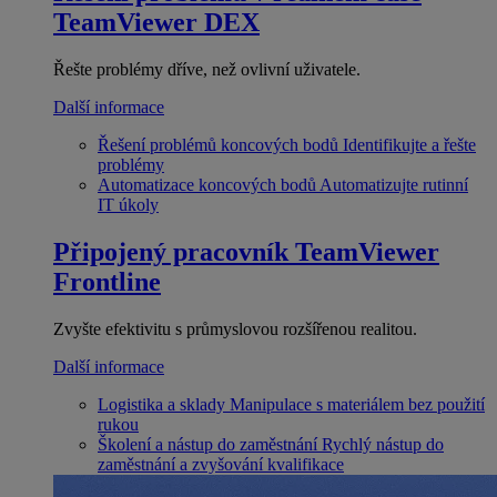
TeamViewer DEX
Řešte problémy dříve, než ovlivní uživatele.
Další informace
Řešení problémů koncových bodů
Identifikujte a řešte
problémy
Automatizace koncových bodů
Automatizujte rutinní
IT úkoly
Připojený pracovník
TeamViewer
Frontline
Zvyšte efektivitu s průmyslovou rozšířenou realitou.
Další informace
Logistika a sklady
Manipulace s materiálem bez použití
rukou
Školení a nástup do zaměstnání
Rychlý nástup do
zaměstnání a zvyšování kvalifikace