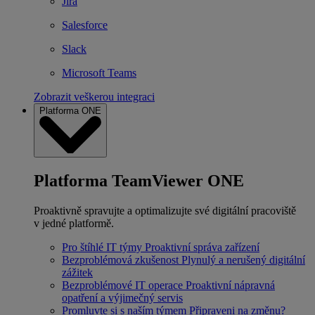
Jira
Salesforce
Slack
Microsoft Teams
Zobrazit veškerou integraci
Platforma ONE
Platforma TeamViewer ONE
Proaktivně spravujte a optimalizujte své digitální pracoviště
v jedné platformě.
Pro štíhlé IT týmy
Proaktivní správa zařízení
Bezproblémová zkušenost
Plynulý a nerušený digitální
zážitek
Bezproblémové IT operace
Proaktivní nápravná
opatření a výjimečný servis
Promluvte si s naším týmem
Připraveni na změnu?