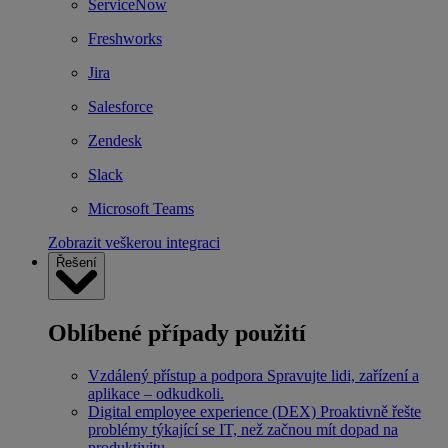
ServiceNow
Freshworks
Jira
Salesforce
Zendesk
Slack
Microsoft Teams
Zobrazit veškerou integraci
Řešení
Oblíbené případy použití
Vzdálený přístup a podpora
Spravujte lidi, zařízení a
aplikace – odkudkoli.
Digital employee experience (DEX)
Proaktivně řešte
problémy týkající se IT, než začnou mít dopad na
produktivitu.