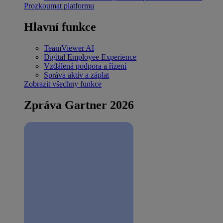
Prozkoumat platformu
Hlavní funkce
TeamViewer AI
Digital Employee Experience
Vzdálená podpora a řízení
Správa aktiv a záplat
Zobrazit všechny funkce
Zpráva Gartner 2026