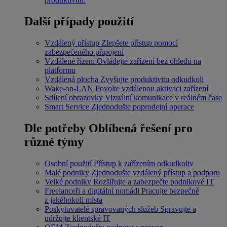
Další případy použití
Vzdálený přístup
Zlepšete přístup pomocí
zabezpečeného připojení
Vzdálené řízení
Ovládejte zařízení bez ohledu na
platformu
Vzdálená plocha
Zvyšujte produktivitu odkudkoli
Wake-on-LAN
Povolte vzdálenou aktivaci zařízení
Sdílení obrazovky
Vizuální komunikace v reálném čase
Smart Service
Zjednodušte poprodejní operace
Dle potřeby
Oblíbená řešení pro
různé týmy
Osobní použití
Přístup k zařízením odkudkoliv
Malé podniky
Zjednodušte vzdálený přístup a podporu
Velké podniky
Rozšiřujte a zabezpečte podnikové IT
Freelanceři a digitální nomádi
Pracujte bezpečně
z jakéhokoli místa
Poskytovatelé spravovaných služeb
Spravujte a
udržujte klientské IT