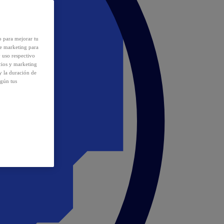
o para mejorar tu
de marketing para
y uso respectivo
cios y marketing
y la duración de
egún tus