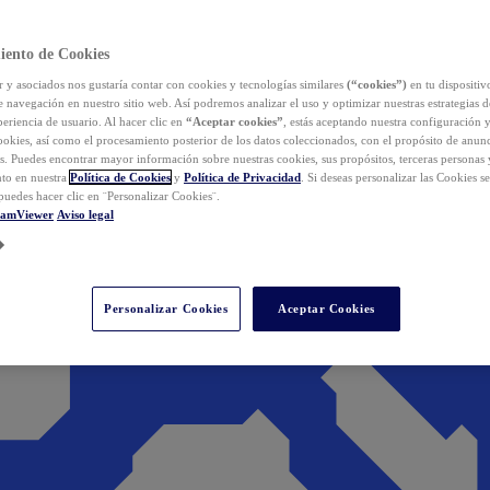
iento de Cookies
y asociados nos gustaría contar con cookies y tecnologías similares
(“cookies”)
en tu dispositiv
e navegación en nuestro sitio web. Así podremos analizar el uso y optimizar nuestras estrategias 
eriencia de usuario. Al hacer clic en
“Aceptar cookies”
, estás aceptando nuestra configuración 
cookies, así como el procesamiento posterior de los datos coleccionados, con el propósito de anun
s. Puedes encontrar mayor información sobre nuestras cookies, sus propósitos, terceras personas 
to en nuestra
Política de Cookies
y
Política de Privacidad
. Si deseas personalizar las Cookies s
puedes hacer clic en ¨Personalizar Cookies¨.
eamViewer
Aviso legal
Personalizar Cookies
Aceptar Cookies