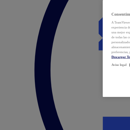
Consentim
A TeamViewer 
experiencia d
una mejor exp
de todas las 
personalizado
almacenamien
preferencias, 
Descargar T
Aviso legal