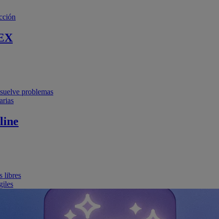
cción
EX
resuelve problemas
arias
line
 libres
giles