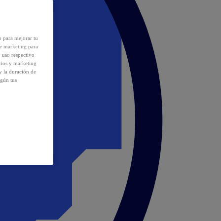
o para mejorar tu
de marketing para
y uso respectivo
cios y marketing
y la duración de
egún tus