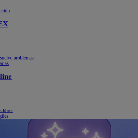
cción
EX
resuelve problemas
arias
line
 libres
giles