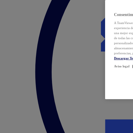
Consentim
A TeamViewer 
experiencia d
una mejor exp
de todas las 
personalizado
almacenamien
preferencias, 
Descargar T
Aviso legal