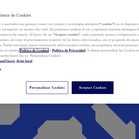
iento de Cookies
y asociados nos gustaría contar con cookies y tecnologías similares
(“cookies”)
en tu dispositiv
e navegación en nuestro sitio web. Así podremos analizar el uso y optimizar nuestras estrategias 
eriencia de usuario. Al hacer clic en
“Aceptar cookies”
, estás aceptando nuestra configuración 
cookies, así como el procesamiento posterior de los datos coleccionados, con el propósito de anun
s. Puedes encontrar mayor información sobre nuestras cookies, sus propósitos, terceras personas 
to en nuestra
Política de Cookies
y
Política de Privacidad
. Si deseas personalizar las Cookies s
puedes hacer clic en ¨Personalizar Cookies¨.
eamViewer
Aviso legal
Personalizar Cookies
Aceptar Cookies