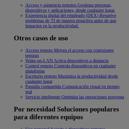
Acceso y asistencia remotos
Gestiona personas,
dispositivos y aplicaciones, desde cualquier lugar.
Experiencia digital del empleado (DEX)
Resuelve
problemas de TI de manera proactiva antes de que
impacten en la productividad.
Otros casos de uso
Acceso remoto
Mejora el acceso con conexiones
seguras
Wake-on-LAN
Activa dispositivos a distancia
Control remoto
Controla dispositivos en cualquier
plataforma
Escritorio remoto
Maximiza la productividad desde
cualquier lugar
Pantalla compartida
Comunicación visual en tiempo
real
Servicio inteligente
Optimiza las operaciones posventa
Por necesidad
Soluciones populares
para diferentes equipos