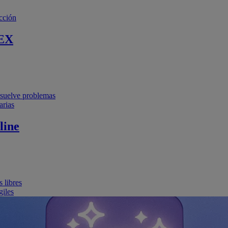
cción
EX
resuelve problemas
arias
line
 libres
giles