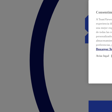
Consentim
A TeamViewer 
experiencia d
una mejor exp
de todas las 
personalizado
almacenamien
preferencias, 
Descargar T
Aviso legal