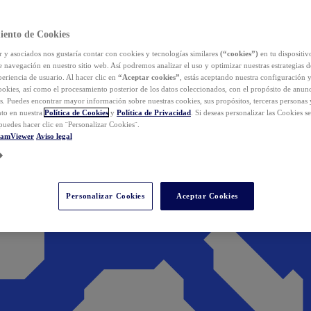
iento de Cookies
y asociados nos gustaría contar con cookies y tecnologías similares
(“cookies”)
en tu dispositiv
e navegación en nuestro sitio web. Así podremos analizar el uso y optimizar nuestras estrategias 
eriencia de usuario. Al hacer clic en
“Aceptar cookies”
, estás aceptando nuestra configuración 
cookies, así como el procesamiento posterior de los datos coleccionados, con el propósito de anun
s. Puedes encontrar mayor información sobre nuestras cookies, sus propósitos, terceras personas 
to en nuestra
Política de Cookies
y
Política de Privacidad
. Si deseas personalizar las Cookies s
puedes hacer clic en ¨Personalizar Cookies¨.
eamViewer
Aviso legal
Personalizar Cookies
Aceptar Cookies