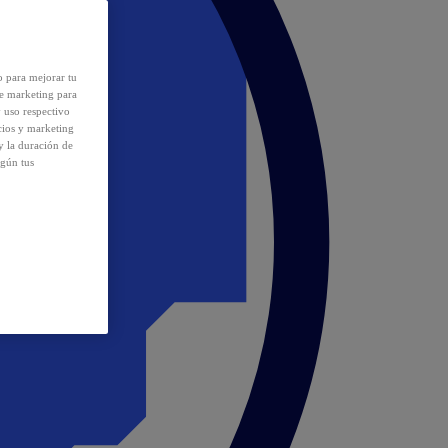
o para mejorar tu
de marketing para
y uso respectivo
cios y marketing
y la duración de
egún tus