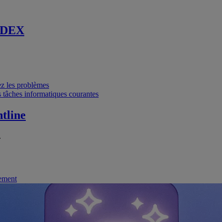
 DEX
vez les problèmes
 tâches informatiques courantes
tline
.
nement