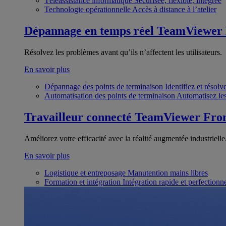
Téléassistance informatique
Sécurisée, flexible, intégrée
Technologie opérationnelle
Accès à distance à l’atelier
Dépannage en temps réel
TeamViewer
Résolvez les problèmes avant qu’ils n’affectent les utilisateurs.
En savoir plus
Dépannage des points de terminaison
Identifiez et résol
Automatisation des points de terminaison
Automatisez les
Travailleur connecté
TeamViewer Fron
Améliorez votre efficacité avec la réalité augmentée industrielle
En savoir plus
Logistique et entreposage
Manutention mains libres
Formation et intégration
Intégration rapide et perfection