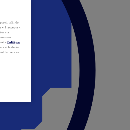
pareil, afin de
ur
« J’accepte »
,
ées via
s mesures
 notre
Politique
iers et la durée
ent de cookies