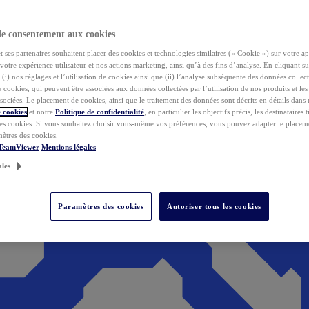
de consentement aux cookies
ses partenaires souhaitent placer des cookies et technologies similaires (« Cookie ») sur votre ap
votre expérience utilisateur et nos actions marketing, ainsi qu’à des fins d’analyse. En cliquant s
(i) nos réglages et l’utilisation de cookies ainsi que (ii) l’analyse subséquente des données collect
de cookies, qui peuvent être associées aux données collectées par l’utilisation de nos produits et le
sociées. Le placement de cookies, ainsi que le traitement des données sont décrits en détails dans
 cookies
et notre
Politique de confidentialité
, en particulier les objectifs précis, les destinataires t
es cookies. Si vous souhaitez choisir vous-même vos préférences, vous pouvez adapter le placem
mètres des cookies.
 TeamViewer
Mentions légales
ales
Paramètres des cookies
Autoriser tous les cookies