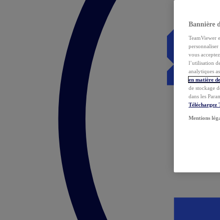
Bannière 
TeamViewer et 
personnaliser 
vous acceptez 
l’utilisation 
analytiques as
en matière de
de stockage d
dans les Para
Téléchargez
Mentions lég