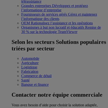
téléassistance
Grandes entreprises
Développez et protégez
l’informatique d’entreprise
Fournisseurs de services gérés
Gérez et maintenez
l’informatique des clients
OEM
Rationalisez l’assistance et les opérations
Organismes à but non lucratif et éducatifs
Remise de
30 % sur la technologie TeamViewer
Selon les secteurs
Solutions populaires
triées par secteur
Automobile
Agriculture
Logistique
Fabrication
Commerce de détail
Santé
Banque et finance
Contacter notre équipe commerciale
Vous avez besoin d’aide pour choisir la solution adaptée,