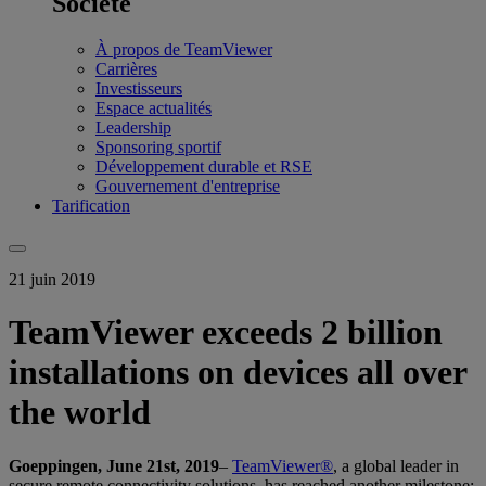
Société
À propos de TeamViewer
Carrières
Investisseurs
Espace actualités
Leadership
Sponsoring sportif
Développement durable et RSE
Gouvernement d'entreprise
Tarification
21 juin 2019
TeamViewer exceeds 2 billion
installations on devices all over
the world
Goeppingen, June 21st, 2019
–
TeamViewer®
, a global leader in
secure remote connectivity solutions, has reached another milestone: