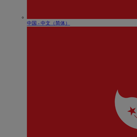
中国 - 中⽂（简体）