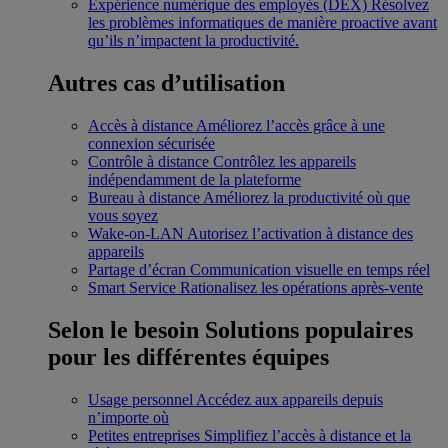
Expérience numérique des employés (DEX)
Résolvez
les problèmes informatiques de manière proactive avant
qu’ils n’impactent la productivité.
Autres cas d’utilisation
Accès à distance
Améliorez l’accès grâce à une
connexion sécurisée
Contrôle à distance
Contrôlez les appareils
indépendamment de la plateforme
Bureau à distance
Améliorez la productivité où que
vous soyez
Wake-on-LAN
Autorisez l’activation à distance des
appareils
Partage d’écran
Communication visuelle en temps réel
Smart Service
Rationalisez les opérations après-vente
Selon le besoin
Solutions populaires
pour les différentes équipes
Usage personnel
Accédez aux appareils depuis
n’importe où
Petites entreprises
Simplifiez l’accès à distance et la