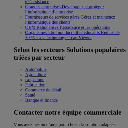
téléassistance
Grandes entreprises
Développez et protégez
l’informatique d’entreprise
Fournisseurs de services gérés
Gérez et maintenez
l’informatique des clients
OEM
Rationalisez l’assistance et les opérations
Organismes à but non lucratif et éducatifs
Remise de
30 % sur la technologie TeamViewer
Selon les secteurs
Solutions populaires
triées par secteur
Automobile
Agriculture
Logistique
Fabrication
Commerce de détail
Santé
Banque et finance
Contacter notre équipe commerciale
Vous avez besoin d’aide pour choisir la solution adaptée,