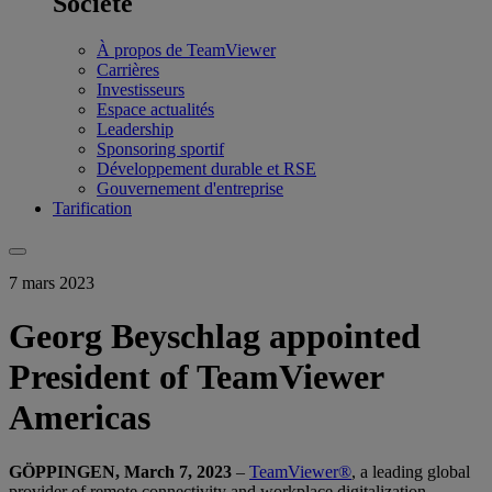
Société
À propos de TeamViewer
Carrières
Investisseurs
Espace actualités
Leadership
Sponsoring sportif
Développement durable et RSE
Gouvernement d'entreprise
Tarification
7 mars 2023
Georg Beyschlag appointed
President of TeamViewer
Americas
GÖPPINGEN, March 7, 2023
–
TeamViewer®
, a leading global
provider of remote connectivity and workplace digitalization