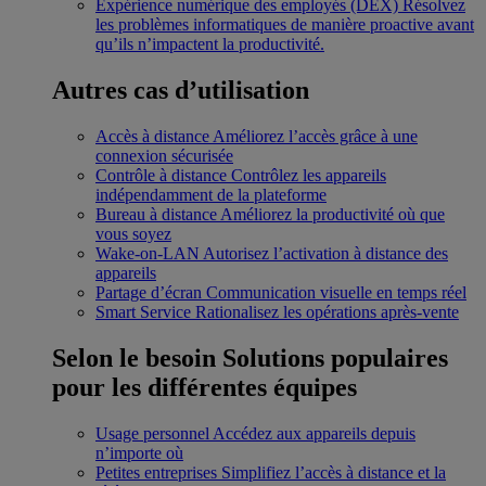
Expérience numérique des employés (DEX)
Résolvez
les problèmes informatiques de manière proactive avant
qu’ils n’impactent la productivité.
Autres cas d’utilisation
Accès à distance
Améliorez l’accès grâce à une
connexion sécurisée
Contrôle à distance
Contrôlez les appareils
indépendamment de la plateforme
Bureau à distance
Améliorez la productivité où que
vous soyez
Wake-on-LAN
Autorisez l’activation à distance des
appareils
Partage d’écran
Communication visuelle en temps réel
Smart Service
Rationalisez les opérations après-vente
Selon le besoin
Solutions populaires
pour les différentes équipes
Usage personnel
Accédez aux appareils depuis
n’importe où
Petites entreprises
Simplifiez l’accès à distance et la