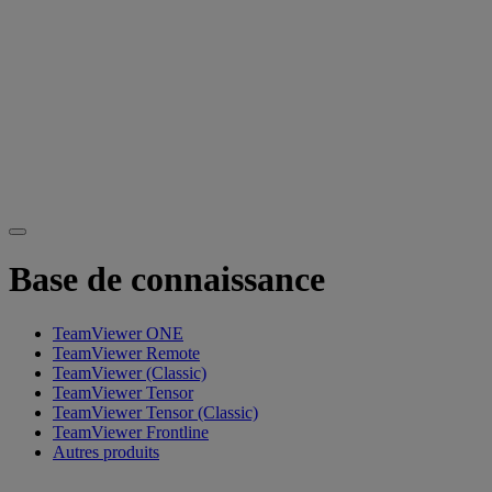
Base de connaissance
TeamViewer ONE
TeamViewer Remote
TeamViewer (Classic)
TeamViewer Tensor
TeamViewer Tensor (Classic)
TeamViewer Frontline
Autres produits