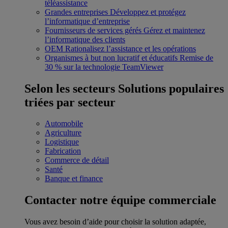
téléassistance
Grandes entreprises
Développez et protégez
l’informatique d’entreprise
Fournisseurs de services gérés
Gérez et maintenez
l’informatique des clients
OEM
Rationalisez l’assistance et les opérations
Organismes à but non lucratif et éducatifs
Remise de
30 % sur la technologie TeamViewer
Selon les secteurs
Solutions populaires
triées par secteur
Automobile
Agriculture
Logistique
Fabrication
Commerce de détail
Santé
Banque et finance
Contacter notre équipe commerciale
Vous avez besoin d’aide pour choisir la solution adaptée,