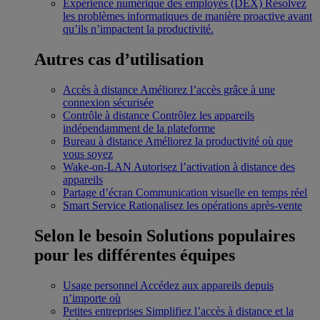
Expérience numérique des employés (DEX)
Résolvez
les problèmes informatiques de manière proactive avant
qu’ils n’impactent la productivité.
Autres cas d’utilisation
Accès à distance
Améliorez l’accès grâce à une
connexion sécurisée
Contrôle à distance
Contrôlez les appareils
indépendamment de la plateforme
Bureau à distance
Améliorez la productivité où que
vous soyez
Wake-on-LAN
Autorisez l’activation à distance des
appareils
Partage d’écran
Communication visuelle en temps réel
Smart Service
Rationalisez les opérations après-vente
Selon le besoin
Solutions populaires
pour les différentes équipes
Usage personnel
Accédez aux appareils depuis
n’importe où
Petites entreprises
Simplifiez l’accès à distance et la