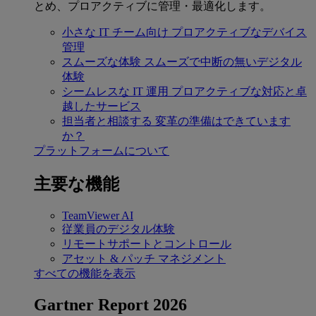
とめ、プロアクティブに管理・最適化します。
小さな IT チーム向け
プロアクティブなデバイス
管理
スムーズな体験
スムーズで中断の無いデジタル
体験
シームレスな IT 運用
プロアクティブな対応と卓
越したサービス
担当者と相談する
変革の準備はできています
か？
プラットフォームについて
主要な機能
TeamViewer AI
従業員のデジタル体験
リモートサポートとコントロール
アセット & パッチ マネジメント
すべての機能を表示
Gartner Report 2026