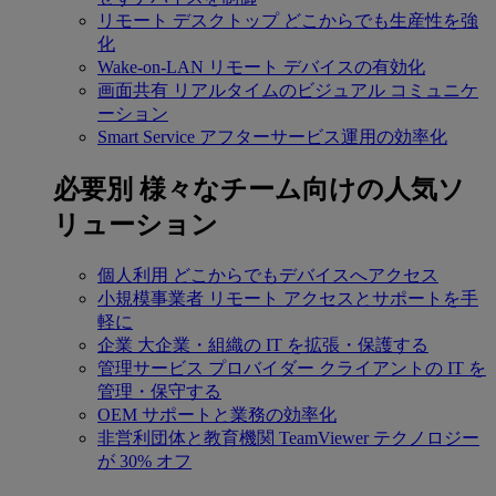
リモート デスクトップ
どこからでも生産性を強
化
Wake-on-LAN
リモート デバイスの有効化
画面共有
リアルタイムのビジュアル コミュニケ
ーション
Smart Service
アフターサービス運用の効率化
必要別
様々なチーム向けの人気ソ
リューション
個人利用
どこからでもデバイスへアクセス
小規模事業者
リモート アクセスとサポートを手
軽に
企業
大企業・組織の IT を拡張・保護する
管理サービス プロバイダー
クライアントの IT を
管理・保守する
OEM
サポートと業務の効率化
非営利団体と教育機関
TeamViewer テクノロジー
が 30% オフ