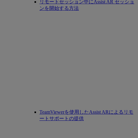
リモートセッション中にAssist AR セッショ
ンを開始する方法
TeamViewerを使用したAssist ARによるリモ
ートサポートの提供