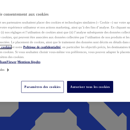
de consentement aux cookies
ses partenaires souhaitent placer des cookies et technologies similaires (« Cookie ») sur votre ap
votre expérience utilisateur et nos actions marketing, ainsi qu’à des fins d’analyse. En cliquant s
(i) nos réglages et l’utilisation de cookies ainsi que (ii) l’analyse subséquente des données collect
de cookies, qui peuvent être associées aux données collectées par l’utilisation de nos produits et le
sociées. Le placement de cookies, ainsi que le traitement des données sont décrits en détails dans
 cookies
et notre
Politique de confidentialité
, en particulier les objectifs précis, les destinataires t
es cookies. Si vous souhaitez choisir vous-même vos préférences, vous pouvez adapter le placem
mètres des cookies.
 TeamViewer
Mentions légales
ales
Paramètres des cookies
Autoriser tous les cookies