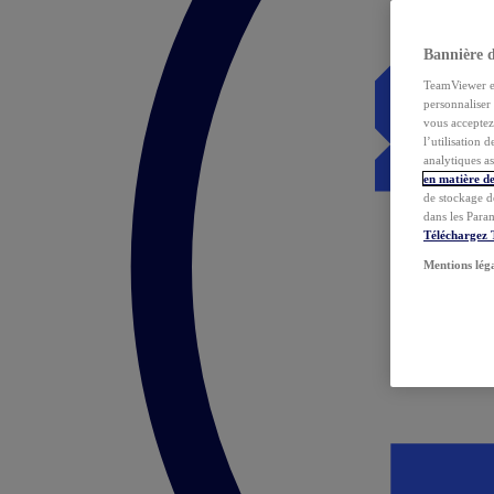
Bannière 
TeamViewer et 
personnaliser 
vous acceptez 
l’utilisation 
analytiques as
en matière de
de stockage d
dans les Para
Téléchargez
Mentions lég