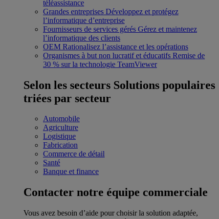
téléassistance
Grandes entreprises
Développez et protégez
l’informatique d’entreprise
Fournisseurs de services gérés
Gérez et maintenez
l’informatique des clients
OEM
Rationalisez l’assistance et les opérations
Organismes à but non lucratif et éducatifs
Remise de
30 % sur la technologie TeamViewer
Selon les secteurs
Solutions populaires
triées par secteur
Automobile
Agriculture
Logistique
Fabrication
Commerce de détail
Santé
Banque et finance
Contacter notre équipe commerciale
Vous avez besoin d’aide pour choisir la solution adaptée,