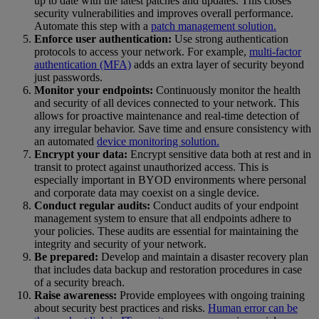
up to date with the latest patches and updates. This closes
security vulnerabilities and improves overall performance.
Automate this step with a
patch management solution.
Enforce user authentication:
Use strong authentication
protocols to access your network. For example,
multi-factor
authentication (MFA)
adds an extra layer of security beyond
just passwords.
Monitor your endpoints:
Continuously monitor the health
and security of all devices connected to your network. This
allows for proactive maintenance and real-time detection of
any irregular behavior. Save time and ensure consistency with
an automated
device monitoring solution.
Encrypt your data:
Encrypt sensitive data both at rest and in
transit to protect against unauthorized access. This is
especially important in BYOD environments where personal
and corporate data may coexist on a single device.
Conduct regular audits:
Conduct audits of your endpoint
management system to ensure that all endpoints adhere to
your policies. These audits are essential for maintaining the
integrity and security of your network.
Be prepared:
Develop and maintain a disaster recovery plan
that includes data backup and restoration procedures in case
of a security breach.
Raise awareness:
Provide employees with ongoing training
about security best practices and risks.
Human error can be