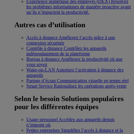
Expérience numérique des employés (DEX)
Résolvez
les problèmes informatiques de manière proactive avant
qu’ils n’impactent la productivité.
Autres cas d’utilisation
Accès à distance
Améliorez l’accès grâce à une
connexion sécurisée
Contrôle à distance
Contrôlez les appareils
indépendamment de la plateforme
Bureau à distance
Améliorez la productivité où que
vous soyez
Wake-on-LAN
Autorisez l’activation à distance des
appareils
Partage d’écran
Communication visuelle en temps réel
Smart Service
Rationalisez les opérations après-vente
Selon le besoin
Solutions populaires
pour les différentes équipes
Usage personnel
Accédez aux appareils depuis
n’importe où
Petites entreprises
Simplifiez l’accès à distance et la