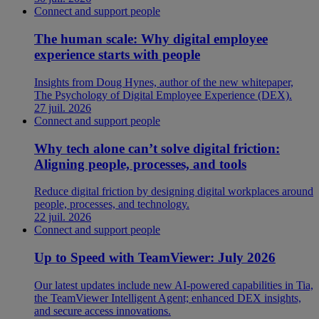
Connect and support people
The human scale: Why digital employee
experience starts with people
Insights from Doug Hynes, author of the new whitepaper,
The Psychology of Digital Employee Experience (DEX).
27 juil. 2026
Connect and support people
Why tech alone can’t solve digital friction:
Aligning people, processes, and tools
Reduce digital friction by designing digital workplaces around
people, processes, and technology.
22 juil. 2026
Connect and support people
Up to Speed with TeamViewer: July 2026
Our latest updates include new AI-powered capabilities in Tia,
the TeamViewer Intelligent Agent; enhanced DEX insights,
and secure access innovations.