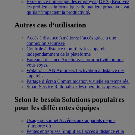
Expérience numérique des employés (DEX)
Résolvez
les problèmes informatiques de manière proactive avant
qu’ils n’impactent la productivité.
Autres cas d’utilisation
Accès à distance
Améliorez l’accès grâce à une
connexion sécurisée
Contrôle à distance
Contrôlez les appareils
indépendamment de la plateforme
Bureau à distance
Améliorez la productivité où que
vous soyez
Wake-on-LAN
Autorisez l’activation à distance des
appareils
Partage d’écran
Communication visuelle en temps réel
Smart Service
Rationalisez les opérations après-vente
Selon le besoin
Solutions populaires
pour les différentes équipes
Usage personnel
Accédez aux appareils depuis
n’importe où
Petites entreprises
Simplifiez l’accès à distance et la