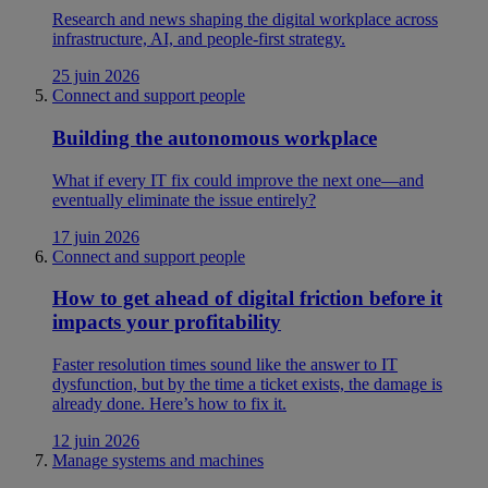
Research and news shaping the digital workplace across
infrastructure, AI, and people-first strategy.
25 juin 2026
Connect and support people
Building the autonomous workplace
What if every IT fix could improve the next one—and
eventually eliminate the issue entirely?
17 juin 2026
Connect and support people
How to get ahead of digital friction before it
impacts your profitability
Faster resolution times sound like the answer to IT
dysfunction, but by the time a ticket exists, the damage is
already done. Here’s how to fix it.
12 juin 2026
Manage systems and machines