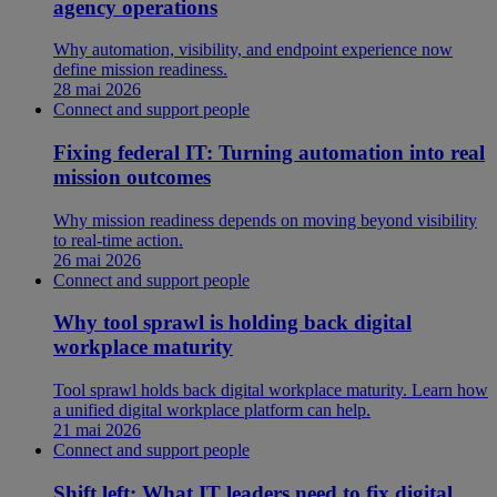
agency operations
Why automation, visibility, and endpoint experience now
define mission readiness.
28 mai 2026
Connect and support people
Fixing federal IT: Turning automation into real
mission outcomes
Why mission readiness depends on moving beyond visibility
to real-time action.
26 mai 2026
Connect and support people
Why tool sprawl is holding back digital
workplace maturity
Tool sprawl holds back digital workplace maturity. Learn how
a unified digital workplace platform can help.
21 mai 2026
Connect and support people
Shift left: What IT leaders need to fix digital