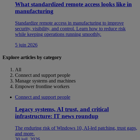
What standardized remote access looks like in
manufacturing
Standardize remote access in manufacturing to improve
security, visibility, and control. Learn how to reduce risk
while keeping operations running smoothly.
5 juin 2026
Explore articles by category
All
Connect and support people
Manage systems and machines
Empower frontline workers
Connect and support people
Legacy systems, AI trust, and critical
infrastructure: IT news roundup
The enduring risk of Windows 10, AI-led patching, trust gaps,
and more.
30 juil. 2026