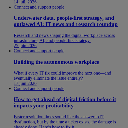
14 juil. 2026
Connect and support people
Underwater data, people-first strategy, and
outlawed AI: IT news and research roundup
Research and news shaping the digital workplace across
infrastructure, AI, and people-first strategy.
25 juin 2026
Connect and support people
Building the autonomous workplace
What if every IT fix could improve the next one—and
eventually eliminate the issue entirely?
17 juin 2026
Connect and support people
How to get ahead of digital friction before it
impacts your profitability
Faster resolution times sound like the answer to IT
dysfunction, but by the time a ticket exists, the damage is
already done. Here’s how to fix it.