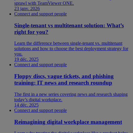
sprawl with TeamViewer ONE.
23 janv. 2026
Connect and support people
Single-tenant vs multitenant solution: What’s
right for you?
Learn the difference between single-tenant vs. multitenant
solutions and how to choose the best deployment strategy for
you.
19 déc. 2025
Connect and support people
Floppy discs, vague tickets, and phishing
training: IT news and research roundup
The first in a new series covering news and research shaping
today’s digital workplace.
14 déc. 2025
Connect and support people
Reimagining digital workplace management