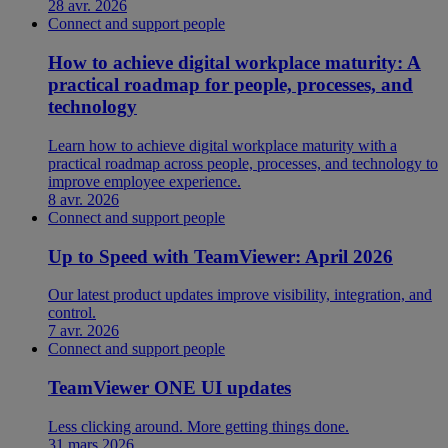
28 avr. 2026
Connect and support people
How to achieve digital workplace maturity: A
practical roadmap for people, processes, and
technology
Learn how to achieve digital workplace maturity with a
practical roadmap across people, processes, and technology to
improve employee experience.
8 avr. 2026
Connect and support people
Up to Speed with TeamViewer: April 2026
Our latest product updates improve visibility, integration, and
control.
7 avr. 2026
Connect and support people
TeamViewer ONE UI updates
Less clicking around. More getting things done.
31 mars 2026