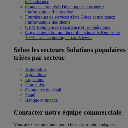
téléassistance
Grandes entreprises
Développez et protégez
l’informatique d’entreprise
Fournisseurs de services gérés
Gérez et maintenez
l’informatique des clients
OEM
Rationalisez l’assistance et les opérations
Organismes à but non lucratif et éducatifs
Remise de
30 % sur la technologie TeamViewer
Selon les secteurs
Solutions populaires
triées par secteur
Automobile
Agriculture
Logistique
Fabrication
Commerce de détail
Santé
Banque et finance
Contacter notre équipe commerciale
Vous avez besoin d’aide pour choisir la solution adaptée,