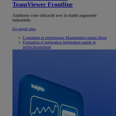
TeamViewer Frontline
Améliorez votre efficacité avec la réalité augmentée
industrielle.
En savoir plus
Logistique et entreposage
Manutention mains libres
Formation et intégration
Intégration rapide et
perfectionnement