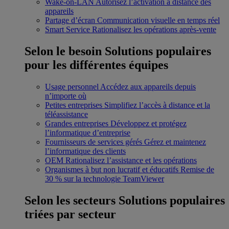
Wake-on-LAN
Autorisez l’activation à distance des
appareils
Partage d’écran
Communication visuelle en temps réel
Smart Service
Rationalisez les opérations après-vente
Selon le besoin
Solutions populaires
pour les différentes équipes
Usage personnel
Accédez aux appareils depuis
n’importe où
Petites entreprises
Simplifiez l’accès à distance et la
téléassistance
Grandes entreprises
Développez et protégez
l’informatique d’entreprise
Fournisseurs de services gérés
Gérez et maintenez
l’informatique des clients
OEM
Rationalisez l’assistance et les opérations
Organismes à but non lucratif et éducatifs
Remise de
30 % sur la technologie TeamViewer
Selon les secteurs
Solutions populaires
triées par secteur