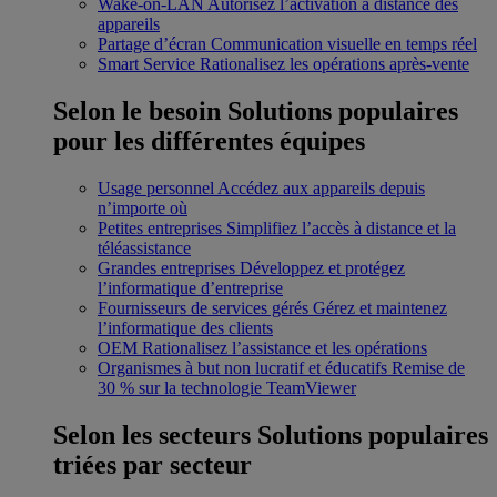
Wake-on-LAN
Autorisez l’activation à distance des
appareils
Partage d’écran
Communication visuelle en temps réel
Smart Service
Rationalisez les opérations après-vente
Selon le besoin
Solutions populaires
pour les différentes équipes
Usage personnel
Accédez aux appareils depuis
n’importe où
Petites entreprises
Simplifiez l’accès à distance et la
téléassistance
Grandes entreprises
Développez et protégez
l’informatique d’entreprise
Fournisseurs de services gérés
Gérez et maintenez
l’informatique des clients
OEM
Rationalisez l’assistance et les opérations
Organismes à but non lucratif et éducatifs
Remise de
30 % sur la technologie TeamViewer
Selon les secteurs
Solutions populaires
triées par secteur