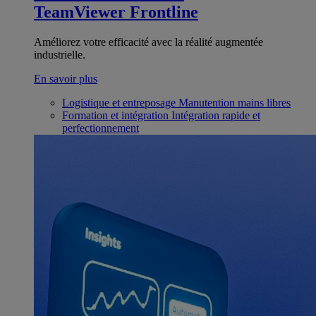
TeamViewer Frontline
Améliorez votre efficacité avec la réalité augmentée
industrielle.
En savoir plus
Logistique et entreposage
Manutention mains libres
Formation et intégration
Intégration rapide et
perfectionnement